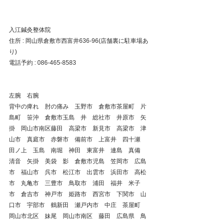
入江鍼灸整体院
住所 : 岡山県倉敷市西富井636-96(店舗裏に駐車場あ
り)
電話予約 : 086-465-8583
左腕　右腕
背中の痺れ　肘の痛み　玉野市　倉敷市茶屋町　片
島町　笹沖　倉敷市玉島　井　総社市　井原市　矢
掛　岡山市南区藤田　高梁市　新見市　高梁市　津
山市　真庭市　赤磐市　備前市　上富井　四十瀬　
田ノ上　玉島　南堀　神田　東富井　連島　真備　
清音　矢掛　美袋　影　倉敷市児島　笠岡市　広島
市　福山市　呉市　松江市　出雲市　浜田市　高松
市　丸亀市　三豊市　鳥取市　浦田　福井　米子
市　倉吉市　神戸市　姫路市　西宮市　下関市　山
口市　宇部市　鶴新田　瀬戸内市　中庄　茶屋町　
岡山市北区　妹尾　岡山市南区　藤田　広島県　鳥