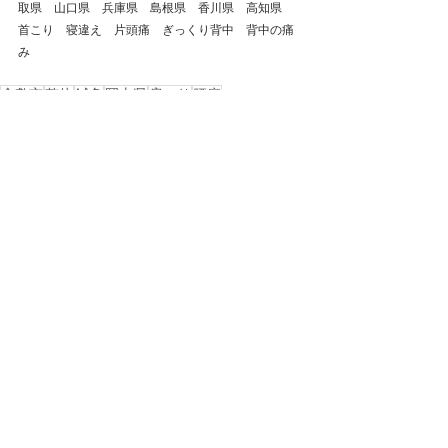
取県　山口県　兵庫県　島根県　香川県　高知県　
首こり　寝違え　片頭痛　ぎっくり背中　背中の痛
み
倉敷市
整体
鍼灸
岡山県
肩こり
腰痛
自律神経失調症
ストレートネック
頭痛
首の痛み
岡山市
総社市
美容鍼
浅口市
自律神経
ぎっくり腰
慢性腰痛
玉野市
玉島
五十肩
西阿知
不眠症
四十肩
水島
児島
坐骨神経痛
倉敷市玉島
ギックリ背中
手足のだるさ
腕の痺れ
戻る