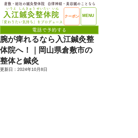
​倉敷・総社の鍼灸整体院
​自律神経・美容鍼のことなら
いりえ
しんきゅう
せいたい
いん
​入江鍼灸整体院
ME
MENU
クーポン
NU
「変わりたい気持ち」をプロデュース
電話で予約する
腕が痺れるなら入江鍼灸整
体院へ！｜岡山県倉敷市の
整体と鍼灸
更新日：
2024年10月8日