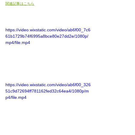
関連記事はこちら
https://video.wixstatic.com/video/ab6f00_7c6
61b1729b74f6995a8bce80e27dd2e/1080p/
mp4/file.mp4
https://video.wixstatic.com/video/ab6f00_326
51c9d72694ff781162fed32c64ea4/1080p/m
p4/file.mp4