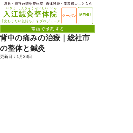
​倉敷・総社の鍼灸整体院
​自律神経・美容鍼のことなら
いりえ
しんきゅう
せいたい
いん
​入江鍼灸整体院
ME
MENU
クーポン
NU
「変わりたい気持ち」をプロデュース
電話で予約する
背中の痛みの治療｜総社市
の整体と鍼灸
更新日：
1月28日