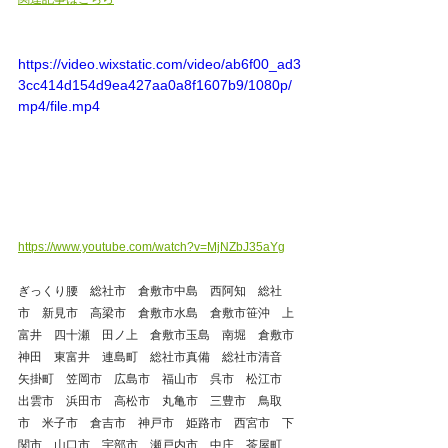
https://video.wixstatic.com/video/ab6f00_ad3
3cc414d154d9ea427aa0a8f1607b9/1080p/
mp4/file.mp4
https://www.youtube.com/watch?v=MjNZbJ35aYg
ぎっくり腰　総社市　倉敷市中島　西阿知　総社
市　新見市　高梁市　倉敷市水島　倉敷市笹沖　上
富井　四十瀬　田ノ上　倉敷市玉島　南堀　倉敷市
神田　東富井　連島町　総社市真備　総社市清音　
矢掛町　笠岡市　広島市　福山市　呉市　松江市　
出雲市　浜田市　高松市　丸亀市　三豊市　鳥取
市　米子市　倉吉市　神戸市　姫路市　西宮市　下
関市　山口市　宇部市　瀬戸内市　中庄　茶屋町　