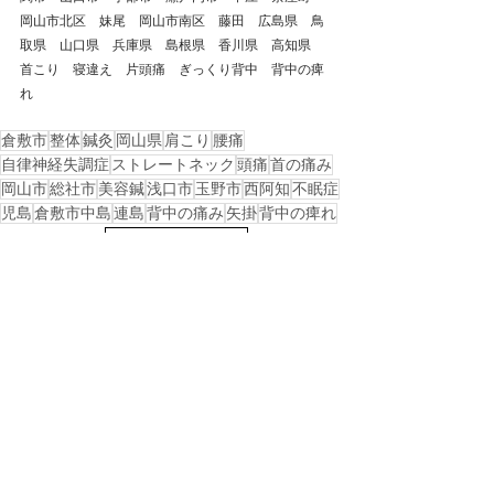
岡山市北区　妹尾　岡山市南区　藤田　広島県　鳥
取県　山口県　兵庫県　島根県　香川県　高知県　
首こり　寝違え　片頭痛　ぎっくり背中　背中の痺
れ
倉敷市
整体
鍼灸
岡山県
肩こり
腰痛
自律神経失調症
ストレートネック
頭痛
首の痛み
岡山市
総社市
美容鍼
浅口市
玉野市
西阿知
不眠症
児島
倉敷市中島
連島
背中の痛み
矢掛
背中の痺れ
戻る