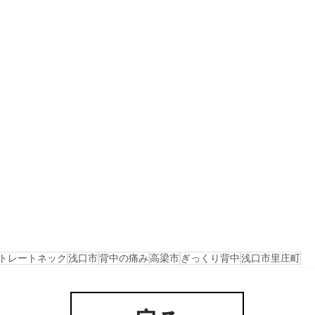
トレートネック
浅口市
背中の痛み
高梁市
ぎっくり背中
浅口市里庄町