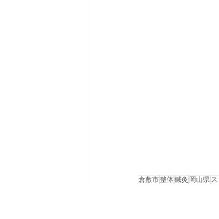
倉敷市
整体
鍼灸
岡山県
ス