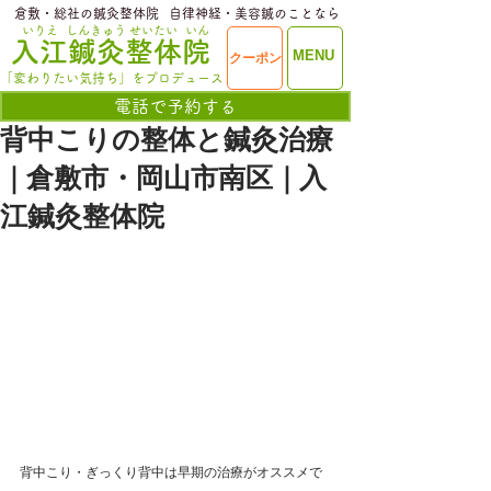
​倉敷・総社の鍼灸整体院
​自律神経・美容鍼のことなら
いりえ
しんきゅう
せいたい
いん
​入江鍼灸整体院
ME
MENU
クーポン
NU
「変わりたい気持ち」をプロデュース
電話で予約する
背中こりの整体と鍼灸治療
｜倉敷市・岡山市南区｜入
江鍼灸整体院
背中こり・ぎっくり背中は早期の治療がオススメで