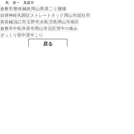
島　第一　真庭市
倉敷市
整体
鍼灸
岡山県
肩こり
腰痛
自律神経失調症
ストレートネック
岡山市
総社市
美容鍼
浅口市
玉野市
水島
児島
岡山市南区
倉敷市中島
井原市
岡山市北区
背中の痛み
ぎっくり背中
背中こり
戻る