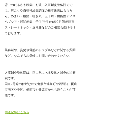
背中のだるさや腰痛にも強い入江鍼灸整体院でで
は、肩こりや自律神経失調症の根本改善はもちろ
ん、めまい・腹痛・吐き気・五十肩・機能性ディス
ペプシア・股関節痛・子供(学生)の起立性調節障害・
ストレートネック・反り腰などのご相談も受け付け
ております。
美容鍼や、姿勢や骨盤のトラブルなどに関する質問
など、なんでもお気軽にお問い合わせください。
入江鍼灸整体院は、岡山県にある整体と鍼灸の治療
院です。
国道2号線の付近なので倉敷市連島町や西阿知、岡山
市南区や中区、備前市や井原市からも通うことが可
能です。
関連記事はこちら