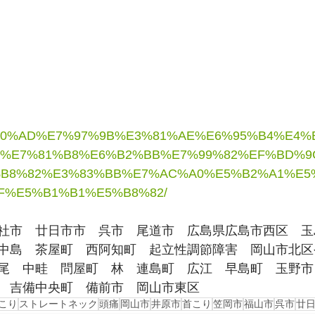
E9%A0%AD%E7%97%9B%E3%81%AE%E6%95%B4%E4
%E7%81%B8%E6%B2%BB%E7%99%82%EF%BD%9
B8%82%E3%83%BB%E7%AC%A0%E5%B2%A1%E5
F%E5%B1%B1%E5%B8%82/
社市　廿日市市　呉市　尾道市　広島県広島市西区　玉
中島　茶屋町　西阿知町　起立性調節障害　岡山市北区
尾　中畦　問屋町　林　連島町　広江　早島町　玉野市
　吉備中央町　備前市　岡山市東区
こり
ストレートネック
頭痛
岡山市
井原市
首こり
笠岡市
福山市
呉市
廿