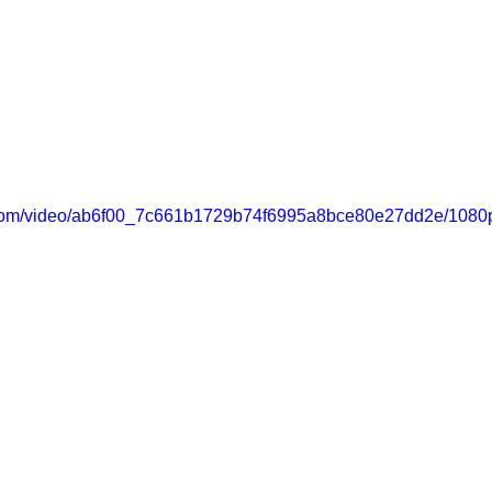
ic.com/video/ab6f00_7c661b1729b74f6995a8bce80e27dd2e/1080p