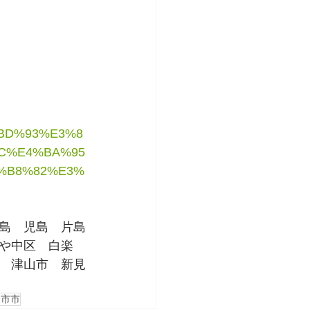
%BD%93%E3%8
C%E4%BA%95
%B8%82%E3%
島　児島　片島
や中区　白楽
　津山市　新見
日市市