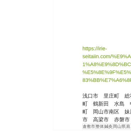
https://irie-
seitaiin.com/%
1%A8%E9%8D%BC
%E5%8E%9F%E5%
83%BB%E7%A6%8
浅口市　里庄町　総
町　鶴新田　水島　
町　岡山市南区　妹
市　高梁市　赤磐市
倉敷市
整体
鍼灸
岡山県
肩