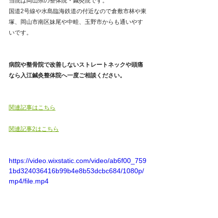
当院は岡山県の整体院・鍼灸院です。
国道2号線や水島臨海鉄道の付近なので倉敷市林や東
塚、岡山市南区妹尾や中畦、玉野市からも通いやす
いです。
病院や整骨院で改善しないストレートネックや頭痛
なら入江鍼灸整体院へ一度ご相談ください。
関連記事はこちら
関連記事2はこちら
https://video.wixstatic.com/video/ab6f00_759
1bd324036416b99b4e8b53dcbc684/1080p/
mp4/file.mp4