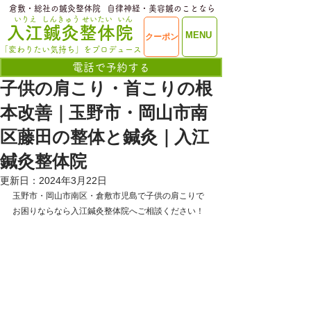
​倉敷・総社の鍼灸整体院
​自律神経・美容鍼のことなら
いりえ
しんきゅう
せいたい
いん
​入江鍼灸整体院
ME
MENU
クーポン
NU
「変わりたい気持ち」をプロデュース
電話で予約する
子供の肩こり・首こりの根
本改善｜玉野市・岡山市南
区藤田の整体と鍼灸｜入江
鍼灸整体院
更新日：
2024年3月22日
玉野市・岡山市南区・倉敷市児島で子供の肩こりで
お困りならなら入江鍼灸整体院へご相談ください！