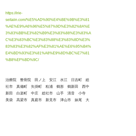
https://irie-
seitaiin.com/%E5%AD%90%E4%BE%9B%E3%81
%AE%E9%A6%96%E5%87%9D%E3%82%8A%E
3%83%BB%E3%82%B9%E3%83%88%E3%83%A
C%E3%83%BC%E3%83%88%E3%83%8D%E3%
83%83%E3%82%AF%E3%81%AE%E6%95%B4%
E4%BD%93%E3%81%A8%E9%8D%BC%E7%81
%B8%EF%BD%9C/
治療院　整骨院　田ノ上　安江　水江　日吉町　総
社市　真備町　矢掛町　粒浦　鶴形　鶴新田　西中
新田　白楽町　中庄　総社市　山手　清音　小寺　
美袋　高梁市　真庭市　新見市　津山市　妹尾　大
福　東富井　東塚　上富井　西富井　笹沖　神田　
下庄　広江　乙島　井原市　玉野市　岡山市　藤
田　茶屋町　福井　四十瀬　沖新町　清音　宮前　
阿知　加須山　羽島　沖