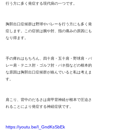
行う方に多く発症する現代病の一つです。
胸郭出口症候群は野球やバレーを行う方にも多く発
症します。この症状は腕や肘、指の痛みの原因にも
なり得ます。
手の痺れはもちろん、四十肩・五十肩・野球肩・バ
レー肩・テニス肘・ゴルフ肘・バネ指などの根本的
な原因は胸郭出口症候群が絡んでいると私は考えま
す。
肩こり、背中のだるさは肩甲背神経が根本で圧迫さ
れることにより発症する神経症状です。
https://youtu.be/I_GndKsSbEk