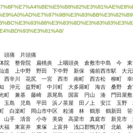
E7%B7%8F%E7%A4%BE%E5%B8%82%E3%81%AE%E8
%E9%A0%AD%E7%97%9B%E3%83%BB%E3%82%B9
3%BC%E3%83%88%E3%83%8D%E3%83%83%E3%8
E4%BD%93%E3%81%A8/
　頭痛　片頭痛
体院　整骨院　扁桃炎　上咽頭炎　倉敷市中島　今　東
仙道　上中野　野田　下中野　新保　備前西市駅　大元
　西辛川　花尻　一宮　西市　南町　西古松　柳町　幸
知　沖元　益野町　中川町　大多羅町　海吉　桑野　倉
光町　兼基　藤崎　原尾島　国富　円山　湊　門田屋敷
　玉島　児島　平田　浜ノ茶屋　田ノ上　安江　玉野　
町　白楽町　岡山市中区　粒浦　林　鶴形　鶴新田　笹
　山手　清音　小寺　美袋　高梁市　真庭市　新見市　
大福　東富井　東塚　上富井　浅口郡鴨方町　北畝　神