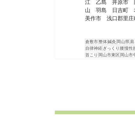
江　乙島　井原市　
山　羽島　日吉町　
美作市　浅口郡里庄
倉敷市
整体
鍼灸
岡山県
肩
自律神経
ぎっくり腰
慢性
首こり
岡山市東区
岡山市