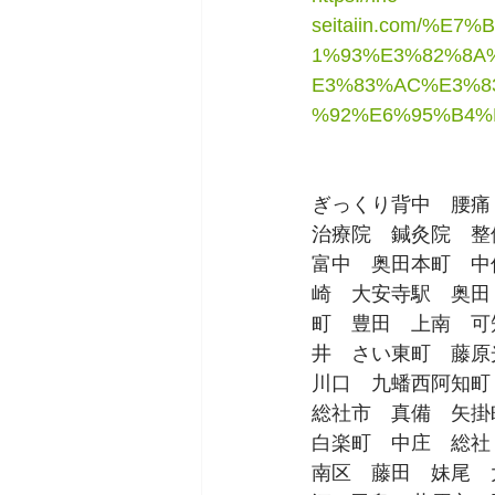
seitaiin.com/%
1%93%E3%82%8A
E3%83%AC%E3%8
%92%E6%95%B4%
ぎっくり背中　腰痛
治療院　鍼灸院　整
富中　奥田本町　中
崎　大安寺駅　奥田
町　豊田　上南　可
井　さい東町　藤原
川口　九蟠西阿知町
総社市　真備　矢掛
白楽町　中庄　総社
南区　藤田　妹尾　