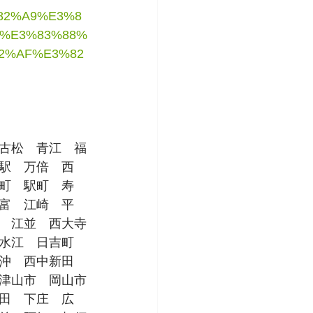
%82%A9%E3%8
%E3%83%88%
2%AF%E3%82
古松　青江　福
駅　万倍　西
町　駅町　寿
富　江崎　平
　江並　西大寺
水江　日吉町　
沖　西中新田　
津山市　岡山市
田　下庄　広