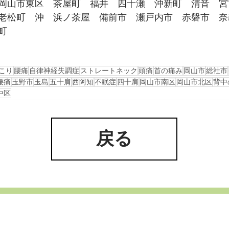
岡山市東区　茶屋町　福井　四十瀬　沖新町　清音　宮
老松町　沖　浜ノ茶屋　備前市　瀬戸内市　赤磐市　奈
町
こり
腰痛
自律神経失調症
ストレートネック
頭痛
首の痛み
岡山市
総社市
腰痛
玉野市
玉島
五十肩
西阿知
不眠症
四十肩
岡山市南区
岡山市北区
背中
中区
戻る