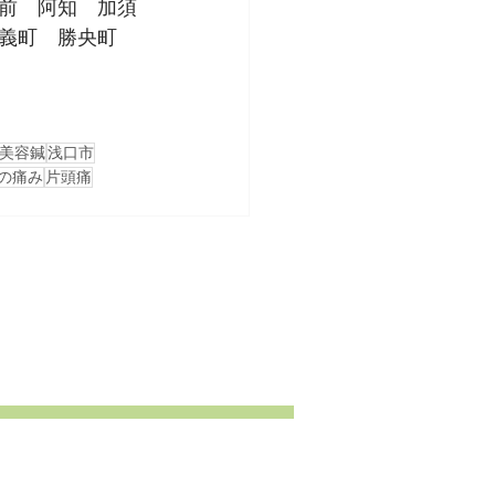
前　阿知　加須
義町　勝央町　
美容鍼
浅口市
の痛み
片頭痛