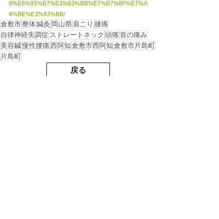
9%E6%95%B7%E3%83%BB%E7%B7%8F%E7%A
4%BE%E3%83%BB/
倉敷市
整体
鍼灸
岡山県
肩こり
腰痛
自律神経失調症
ストレートネック
頭痛
首の痛み
美容鍼
慢性腰痛
西阿知
倉敷市西阿知
倉敷市片島町
片島町
戻る