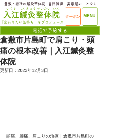
​倉敷・総社の鍼灸整体院
​自律神経・美容鍼のことなら
いりえ
しんきゅう
せいたい
いん
​入江鍼灸整体院
ME
MENU
クーポン
NU
「変わりたい気持ち」をプロデュース
電話で予約する
倉敷市片島町で肩こり・頭
痛の根本改善｜入江鍼灸整
体院
更新日：
2023年12月3日
頭痛、腰痛、肩こりの治療｜倉敷市片島町の