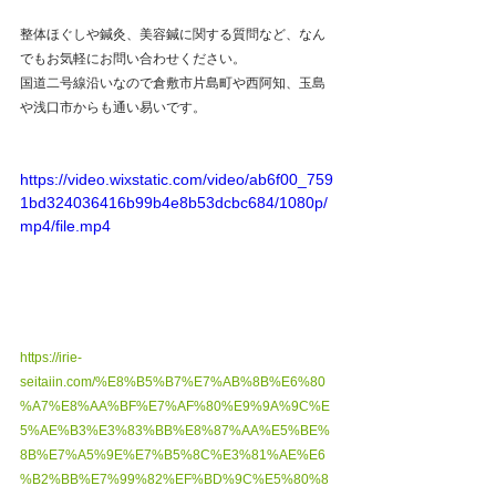
整体ほぐしや鍼灸、美容鍼に関する質問など、なん
でもお気軽にお問い合わせください。
国道二号線沿いなので倉敷市片島町や西阿知、玉島
や浅口市からも通い易いです。   
https://video.wixstatic.com/video/ab6f00_759
1bd324036416b99b4e8b53dcbc684/1080p/
mp4/file.mp4
https://irie-
seitaiin.com/%E8%B5%B7%E7%AB%8B%E6%80
%A7%E8%AA%BF%E7%AF%80%E9%9A%9C%E
5%AE%B3%E3%83%BB%E8%87%AA%E5%BE%
8B%E7%A5%9E%E7%B5%8C%E3%81%AE%E6
%B2%BB%E7%99%82%EF%BD%9C%E5%80%8