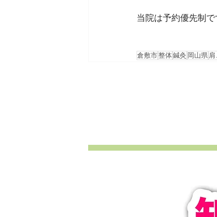
当院は予約優先制で
倉敷市
整体
鍼灸
岡山県
肩