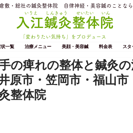
​倉敷・総社の鍼灸整体院
​自律神経・美容鍼のことなら
いりえ
しんきゅう
せいたい
いん
​入江鍼灸整体院
「変わりたい気持ち」をプロデュース
症状一覧
治療メニュー
美顔・美容鍼
料金表
スタ
手の痺れの整体と鍼灸の
井原市・笠岡市・福山市
灸整体院