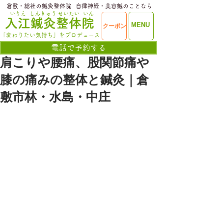
​倉敷・総社の鍼灸整体院
​自律神経・美容鍼のことなら
いりえ
しんきゅう
せいたい
いん
​入江鍼灸整体院
ME
MENU
クーポン
NU
「変わりたい気持ち」をプロデュース
電話で予約する
肩こりや腰痛、股関節痛や
膝の痛みの整体と鍼灸｜倉
敷市林・水島・中庄