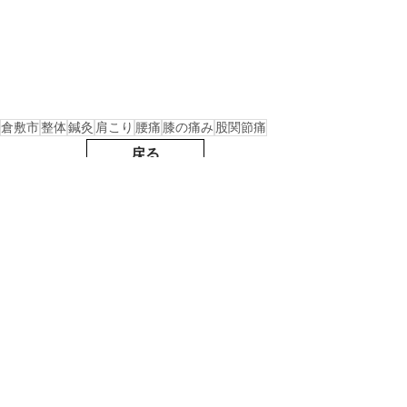
倉敷市
整体
鍼灸
肩こり
腰痛
膝の痛み
股関節痛
戻る