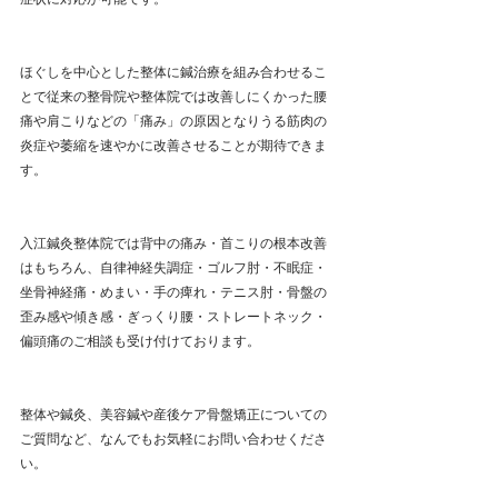
ほぐしを中心とした整体に鍼治療を組み合わせるこ
とで従来の整骨院や整体院では改善しにくかった腰
痛や肩こりなどの「痛み」の原因となりうる筋肉の
炎症や萎縮を速やかに改善させることが期待できま
す。
入江鍼灸整体院では背中の痛み・首こりの根本改善
はもちろん、自律神経失調症・ゴルフ肘・不眠症・
坐骨神経痛・めまい・手の痺れ・テニス肘・骨盤の
歪み感や傾き感・ぎっくり腰・ストレートネック・
偏頭痛のご相談も受け付けております。
整体や鍼灸、美容鍼や産後ケア骨盤矯正についての
ご質問など、なんでもお気軽にお問い合わせくださ
い。