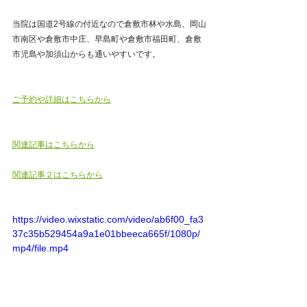
当院は国道2号線の付近なので倉敷市林や水島、岡山
市南区や倉敷市中庄、早島町や倉敷市福田町、倉敷
市児島や加須山からも通いやすいです。
ご予約や詳細はこちらから
関連記事はこちらから
関連記事２はこちらから
https://video.wixstatic.com/video/ab6f00_fa3
37c35b529454a9a1e01bbeeca665f/1080p/
mp4/file.mp4