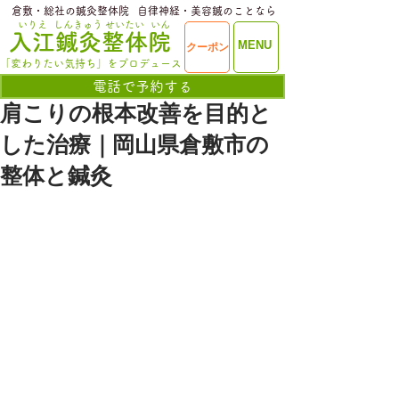
​倉敷・総社の鍼灸整体院
​自律神経・美容鍼のことなら
いりえ
しんきゅう
せいたい
いん
​入江鍼灸整体院
ME
MENU
クーポン
NU
「変わりたい気持ち」をプロデュース
電話で予約する
肩こりの根本改善を目的と
した治療｜岡山県倉敷市の
整体と鍼灸