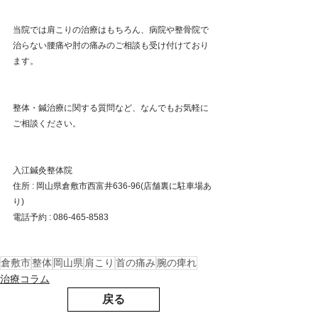
当院では肩こりの治療はもちろん、病院や整骨院で
治らない腰痛や肘の痛みのご相談も受け付けており
ます。
整体・鍼治療に関する質問など、なんでもお気軽に
ご相談ください。
入江鍼灸整体院
住所 : 岡山県倉敷市西富井636-96(店舗裏に駐車場あ
り)
電話予約 : 086-465-8583
倉敷市
整体
岡山県
肩こり
首の痛み
腕の痺れ
治療コラム
戻る