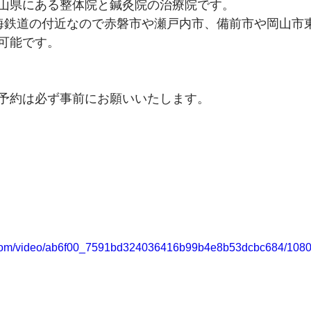
山県にある整体院と鍼灸院の治療院です。
海鉄道の付近なので赤磐市や瀬戸内市、備前市や岡山市
可能です。
予約は必ず事前にお願いいたします。
ic.com/video/ab6f00_7591bd324036416b99b4e8b53dcbc684/1080