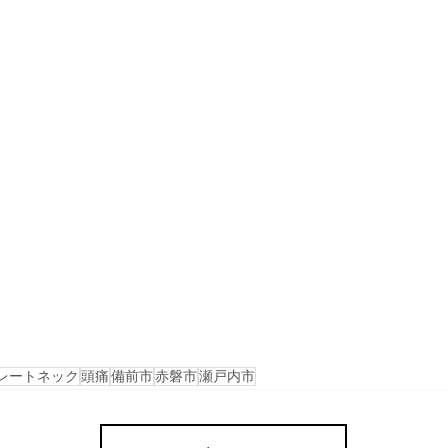
レートネック
頭痛
備前市
赤磐市
瀬戸内市