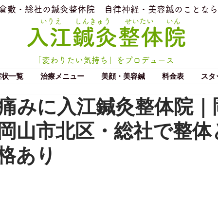
​倉敷・総社の鍼灸整体院
​自律神経・美容鍼のことなら
いりえ
しんきゅう
せいたい
いん
​入江鍼灸整体院
「変わりたい気持ち」をプロデュース
症状一覧
治療メニュー
美顔・美容鍼
料金表
スタ
痛みに入江鍼灸整体院｜
岡山市北区・総社で整体
格あり