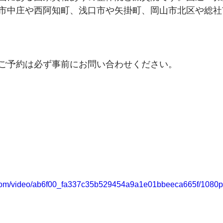
市中庄や西阿知町、浅口市や矢掛町、岡山市北区や総社
ご予約は必ず事前にお問い合わせください。
ic.com/video/ab6f00_fa337c35b529454a9a1e01bbeeca665f/1080p