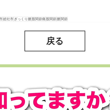
市
総社市
ぎっくり腰
股関節痛
股関節
腰
関節
戻る