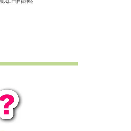
鍼
浅口市
自律神経