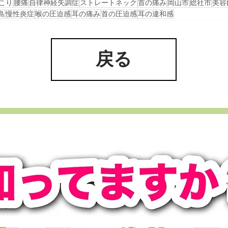
こり
腰痛
自律神経失調症
ストレートネック
首の痛み
岡山市
総社市
美容
島
慢性炎症
喉の圧迫感
耳の痛み
首の圧迫感
耳の違和感
戻る