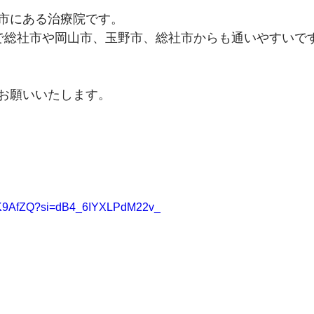
市にある治療院です。
で総社市や岡山市、玉野市、総社市からも通いやすいで
お願いいたします。
eLK9AfZQ?si=dB4_6IYXLPdM22v_