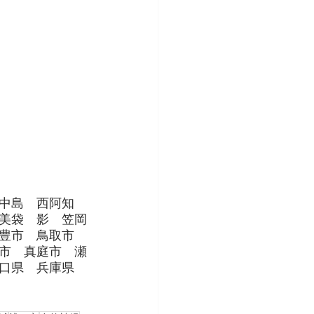
中島　西阿知　
美袋　影　笠岡
豊市　鳥取市　
市　真庭市　瀬
口県　兵庫県　