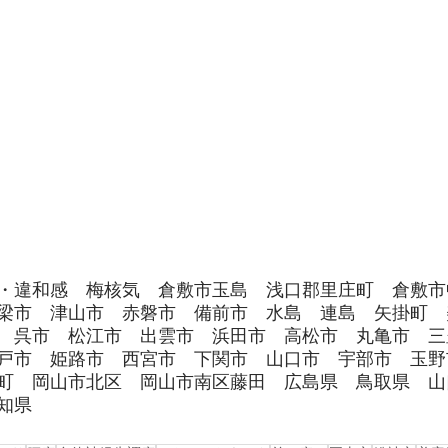
・違和感　梅核気　倉敷市玉島　浅口郡里庄町　倉敷市
梁市　津山市　赤磐市　備前市　水島　連島　矢掛町　
　呉市　松江市　出雲市　浜田市　高松市　丸亀市　三
戸市　姫路市　西宮市　下関市　山口市　宇部市　玉野
町　岡山市北区　岡山市南区藤田　広島県　鳥取県　山
知県