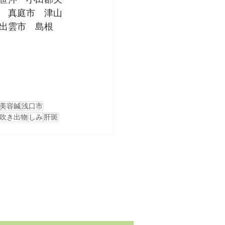
　真庭市　津山
出雲市　島根
美容鍼
浅口市
吹き出物
しみ
肝斑