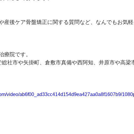
や産後ケア骨盤矯正に関する質問など、なんでもお気軽
治療院です。
で総社市や矢掛町、倉敷市真備や西阿知、井原市や高梁
ic.com/video/ab6f00_ad33cc414d154d9ea427aa0a8f1607b9/1080p