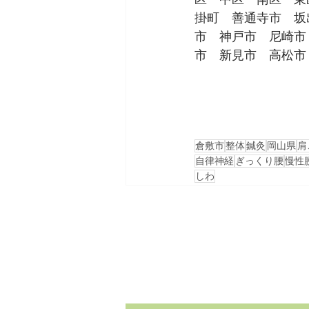
掛町　善通寺市　坂
市　神戸市　尼崎市
市　新見市　高松市
倉敷市
整体
鍼灸
岡山県
肩
自律神経
ぎっくり腰
慢性
しわ