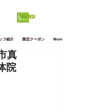
MENU
クーポン
電話で予約する
ッフ紹介
限定クーポン
More
市真
体院