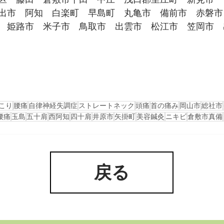
出市　阿知　白楽町　早島町　丸亀市　備前市　赤磐市
　姫路市　米子市　鳥取市　出雲市　松江市　笠岡市　
こり
腰痛
自律神経失調症
ストレートネック
頭痛
首の痛み
岡山市
総社市
腰痛
玉島
五十肩
西阿知
四十肩
井原市
矢掛町
美容鍼灸
ニキビ
倉敷市真備
戻る