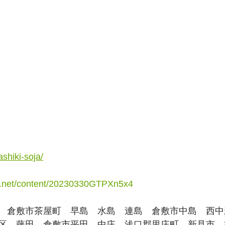
ashiki-soja/
ie.net/content/20230330GTPXn5x4
　倉敷市茶屋町　早島　水島　連島　倉敷市中島　西中
区　藤田　倉敷市平田　中庄　浅口郡里庄町　新見市　