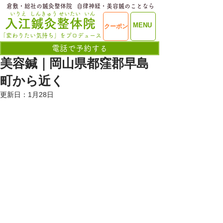
​倉敷・総社の鍼灸整体院
​自律神経・美容鍼のことなら
いりえ
しんきゅう
せいたい
いん
​入江鍼灸整体院
ME
MENU
クーポン
NU
「変わりたい気持ち」をプロデュース
電話で予約する
美容鍼｜岡山県都窪郡早島
町から近く
更新日：
1月28日