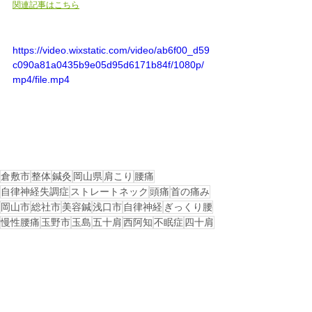
関連記事はこちら
https://video.wixstatic.com/video/ab6f00_d59
c090a81a0435b9e05d95d6171b84f/1080p/
mp4/file.mp4
倉敷市
整体
鍼灸
岡山県
肩こり
腰痛
自律神経失調症
ストレートネック
頭痛
首の痛み
岡山市
総社市
美容鍼
浅口市
自律神経
ぎっくり腰
慢性腰痛
玉野市
玉島
五十肩
西阿知
不眠症
四十肩
水島
児島
ギックリ腰
連島
美容鍼灸
倉敷市茶屋町
早島
戻る