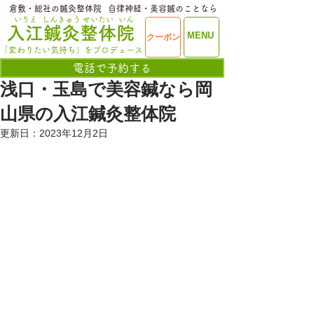
​倉敷・総社の鍼灸整体院
​自律神経・美容鍼のことなら
いりえ
しんきゅう
せいたい
いん
​入江鍼灸整体院
ME
MENU
クーポン
NU
「変わりたい気持ち」をプロデュース
電話で予約する
浅口・玉島で美容鍼なら岡
山県の入江鍼灸整体院
更新日：
2023年12月2日