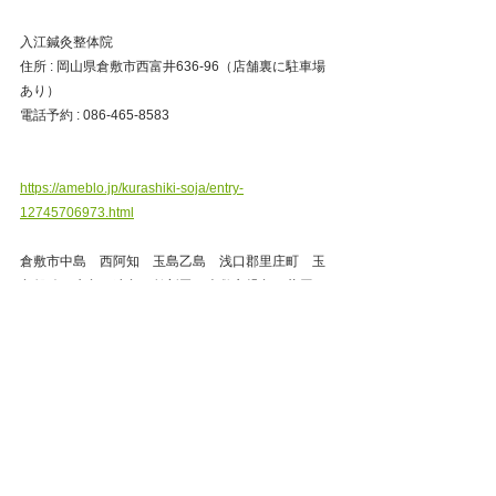
入江鍼灸整体院
住所 : 岡山県倉敷市西富井636-96（店舗裏に駐車場
あり）
電話予約 : 086-465-8583
https://ameblo.jp/kurashiki-soja/entry-
12745706973.html
倉敷市中島　西阿知　玉島乙島　浅口郡里庄町　玉
島船穂　水島　連島　鶴新田　倉敷市児島　井原
市　倉敷市茶屋町　阿知　白楽町　加須山　岡山市
南区藤田　玉野市　子供の頭痛とニキビ治療　福
島　中庄　下庄　総社市　真備　倉敷市平田　善通
寺市　坂出市　丸亀市
倉敷市
整体
鍼灸
岡山県
肩こり
腰痛
自律神経失調症
ストレートネック
頭痛
首の痛み
岡山市
総社市
美容鍼
浅口市
自律神経
玉島
西阿知
倉敷市玉島
矢掛
美容鍼灸