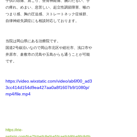
子供の頭痛、肩こり、坐骨神経痛、腕のだるい、手
の痺れ、めまい、息苦しい、起立性調節障害、喉の
つまり感、胸の圧迫感、ストレートネック症候群、
自律神経失調症にも相談対応しております。
当院は岡山県にある治療院です。
国道2号線沿いなので岡山市北区や総社市、浅口市や
井原市、倉敷市の児島や玉島からも通うことが可能
です。
https://video.wixstatic.com/video/ab6f00_ad3
3cc414d154d9ea427aa0a8f1607b9/1080p/
mp4/file.mp4
https://irie-
seitaiin.com/%e7%be%8e%e5%ae%b9%e9%8d%