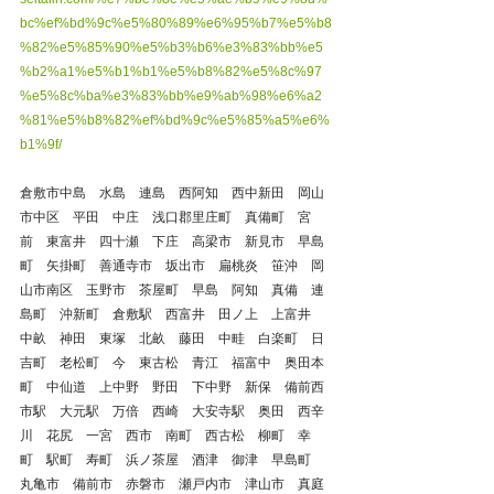
bc%ef%bd%9c%e5%80%89%e6%95%b7%e5%b8
%82%e5%85%90%e5%b3%b6%e3%83%bb%e5
%b2%a1%e5%b1%b1%e5%b8%82%e5%8c%97
%e5%8c%ba%e3%83%bb%e9%ab%98%e6%a2
%81%e5%b8%82%ef%bd%9c%e5%85%a5%e6%
b1%9f/
倉敷市中島　水島　連島　西阿知　西中新田　岡山
市中区　平田　中庄　浅口郡里庄町　真備町　宮
前　東富井　四十瀬　下庄　高梁市　新見市　早島
町　矢掛町　善通寺市　坂出市　扁桃炎　笹沖　岡
山市南区　玉野市　茶屋町　早島　阿知　真備　連
島町　沖新町　倉敷駅　西富井　田ノ上　上富井　
中畝　神田　東塚　北畝　藤田　中畦　白楽町　日
吉町　老松町　今　東古松　青江　福富中　奥田本
町　中仙道　上中野　野田　下中野　新保　備前西
市駅　大元駅　万倍　西崎　大安寺駅　奥田　西辛
川　花尻　一宮　西市　南町　西古松　柳町　幸
町　駅町　寿町　浜ノ茶屋　酒津　御津　早島町　
丸亀市　備前市　赤磐市　瀬戸内市　津山市　真庭