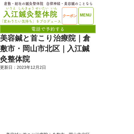
​倉敷・総社の鍼灸整体院
​自律神経・美容鍼のことなら
いりえ
しんきゅう
せいたい
いん
​入江鍼灸整体院
ME
MENU
クーポン
NU
「変わりたい気持ち」をプロデュース
電話で予約する
美容鍼と首こり治療院｜倉
敷市・岡山市北区｜入江鍼
灸整体院
更新日：
2023年12月2日