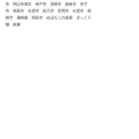
市　岡山市東区　神戸市　尼崎市　姫路市　米子
市　鳥取市　出雲市　松江市　笠岡市　出雲市　島
根市　扁桃腺　高松市　めばちこの改善　ぎっくり
腰　眩暈　
倉敷市
整体
鍼灸
岡山県
肩こり
腰痛
自律神経失調症
ストレートネック
頭痛
首の痛み
岡山市
総社市
美容鍼
浅口市
自律神経
ぎっくり腰
慢性腰痛
玉野市
五十肩
西阿知
不眠症
岡山市南区
坐骨神経痛
岡山市北区
倉敷市児島
起立性調節障害
岡山市東区
めまい
岡山市中区
美容鍼灸
戻る