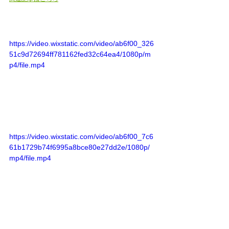
https://video.wixstatic.com/video/ab6f00_326
51c9d72694ff781162fed32c64ea4/1080p/m
p4/file.mp4
https://video.wixstatic.com/video/ab6f00_7c6
61b1729b74f6995a8bce80e27dd2e/1080p/
mp4/file.mp4