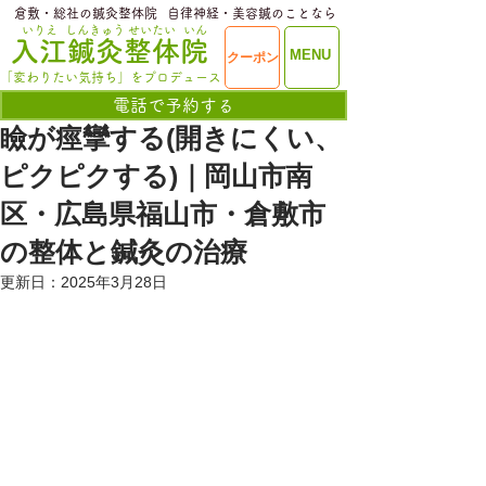
​倉敷・総社の鍼灸整体院
​自律神経・美容鍼のことなら
いりえ
しんきゅう
せいたい
いん
​入江鍼灸整体院
ME
MENU
クーポン
NU
「変わりたい気持ち」をプロデュース
電話で予約する
瞼が痙攣する(開きにくい、
ピクピクする)｜岡山市南
区・広島県福山市・倉敷市
の整体と鍼灸の治療
更新日：
2025年3月28日