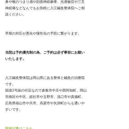
鼻や喉のつまり感や顔面神経麻痺、光過敏症や三叉
神経痛などなんでもお気軽に入江鍼灸整体院へご相
談ください。
早期の対応が悪化や慢性化の予防に繋がります。
当院は予約優先制の為、ご予約は必ず事前にお願い
いたします。
入江鍼灸整体院は岡山県にある整体と鍼灸の治療院
です。
国道2号線の付近なので倉敷市中庄や西阿知町、岡山
市南区や中区、総社市や玉野市、浅口市や真備町、
広島県福山市や呉市、高梁市や矢掛町からも通いや
すいです。
関連記事はこちら