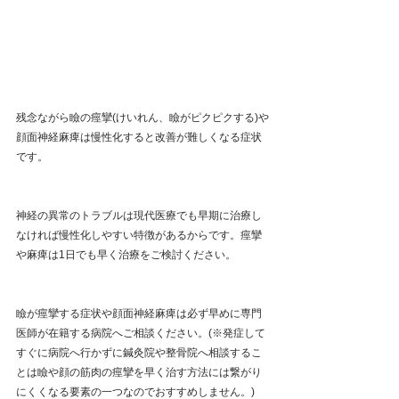
残念ながら瞼の痙攣(けいれん、瞼がピクピクする)や
顔面神経麻痺は慢性化すると改善が難しくなる症状
です。
神経の異常のトラブルは現代医療でも早期に治療し
なければ慢性化しやすい特徴があるからです。痙攣
や麻痺は1日でも早く治療をご検討ください。
瞼が痙攣する症状や顔面神経麻痺は必ず早めに専門
医師が在籍する病院へご相談ください。(※発症して
すぐに病院へ行かずに鍼灸院や整骨院へ相談するこ
とは瞼や顔の筋肉の痙攣を早く治す方法には繋がり
にくくなる要素の一つなのでおすすめしません。)