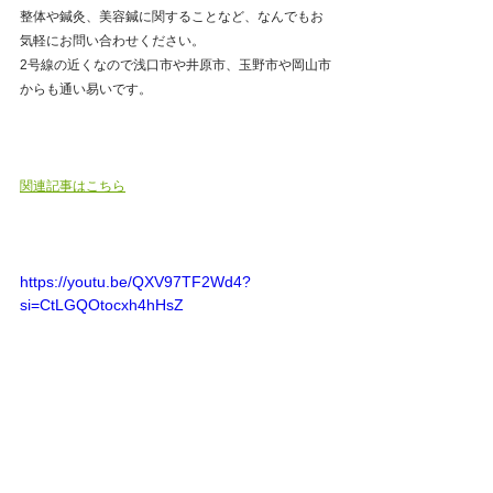
整体や鍼灸、美容鍼に関することなど、なんでもお
気軽にお問い合わせください。
2号線の近くなので浅口市や井原市、玉野市や岡山市
からも通い易いです。
関連記事はこちら
https://youtu.be/QXV97TF2Wd4?
si=CtLGQOtocxh4hHsZ