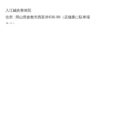
入江鍼灸整体院
住所 : 岡山県倉敷市西富井636-96（店舗裏に駐車場
あり）
電話予約 : 086-465-8583
倉敷市
整体
鍼灸
岡山県
肩こり
腰痛
自律神経失調症
ストレートネック
頭痛
首の痛み
岡山市
総社市
美容鍼
自律神経
慢性腰痛
玉野市
井原市
瞼の痙攣
眼精疲労
戻る