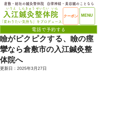
​倉敷・総社の鍼灸整体院
​自律神経・美容鍼のことなら
いりえ
しんきゅう
せいたい
いん
​入江鍼灸整体院
ME
MENU
クーポン
NU
「変わりたい気持ち」をプロデュース
電話で予約する
瞼がピクピクする、瞼の痙
攣なら倉敷市の入江鍼灸整
体院へ
更新日：
2025年3月27日