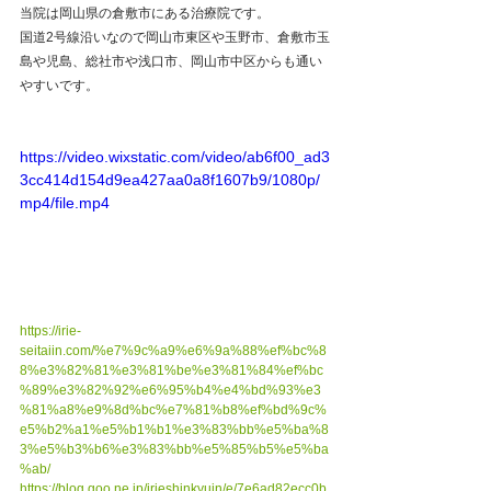
当院は岡山県の倉敷市にある治療院です。
国道2号線沿いなので岡山市東区や玉野市、倉敷市玉
島や児島、総社市や浅口市、岡山市中区からも通い
やすいです。
https://video.wixstatic.com/video/ab6f00_ad3
3cc414d154d9ea427aa0a8f1607b9/1080p/
mp4/file.mp4
https://irie-
seitaiin.com/%e7%9c%a9%e6%9a%88%ef%bc%8
8%e3%82%81%e3%81%be%e3%81%84%ef%bc
%89%e3%82%92%e6%95%b4%e4%bd%93%e3
%81%a8%e9%8d%bc%e7%81%b8%ef%bd%9c%
e5%b2%a1%e5%b1%b1%e3%83%bb%e5%ba%8
3%e5%b3%b6%e3%83%bb%e5%85%b5%e5%ba
%ab/
https://blog.goo.ne.jp/irieshinkyuin/e/7e6ad82ecc0b