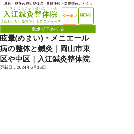
​倉敷・総社の鍼灸整体院
​自律神経・美容鍼のことなら
いりえ
しんきゅう
せいたい
いん
​入江鍼灸整体院
ME
MENU
クーポン
NU
「変わりたい気持ち」をプロデュース
電話で予約する
眩暈(めまい)・メニエール
病の整体と鍼灸｜岡山市東
区や中区｜入江鍼灸整体院
更新日：
2024年6月15日