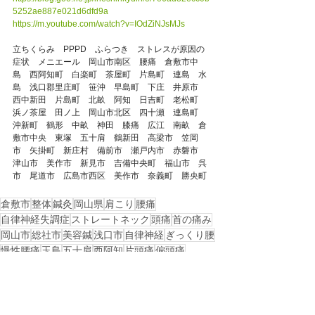
5252ae887e021d6dfd9a
https://m.youtube.com/watch?v=IOdZiNJsMJs
立ちくらみ　PPPD　ふらつき　ストレスが原因の
症状　メニエール　岡山市南区　腰痛　倉敷市中
島　西阿知町　白楽町　茶屋町　片島町　連島　水
島　浅口郡里庄町　笹沖　早島町　下庄　井原市　
西中新田　片島町　北畝　阿知　日吉町　老松町　
浜ノ茶屋　田ノ上　岡山市北区　四十瀬　連島町　
沖新町　鶴形　中畝　神田　膝痛　広江　南畝　倉
敷市中央　東塚　五十肩　鶴新田　高梁市　笠岡
市　矢掛町　新庄村　備前市　瀬戸内市　赤磐市　
津山市　美作市　新見市　吉備中央町　福山市　呉
市　尾道市　広島市西区　美作市　奈義町　勝央町
倉敷市
整体
鍼灸
岡山県
肩こり
腰痛
自律神経失調症
ストレートネック
頭痛
首の痛み
岡山市
総社市
美容鍼
浅口市
自律神経
ぎっくり腰
慢性腰痛
玉島
五十肩
西阿知
片頭痛
偏頭痛
岡山市東区
めまい
岡山市中区
眩暈
メニエール病
ふらつき
立ちくらみ
メニエール
戻る