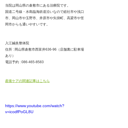
当院は岡山県の倉敷市にある治療院です。
国道二号線・水島臨海鉄道沿いなので総社市や浅口
市、岡山市や玉野市、井原市や矢掛町、高梁市や笠
岡市からも通いやすいです。
入江鍼灸整体院
住所 : 岡山県倉敷市西富井636-96（店舗裏に駐車場
あり）
電話予約 : 086-465-8583
産後ケアの関連記事はこちら
https://www.youtube.com/watch?
v=icodfPoGL8U