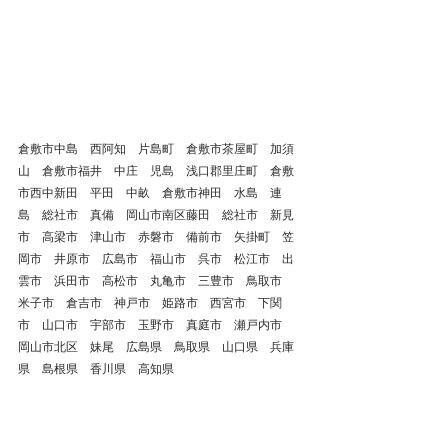
倉敷市中島　西阿知　片島町　倉敷市茶屋町　加須
山　倉敷市福井　中庄　児島　浅口郡里庄町　倉敷
市西中新田　平田　中畝　倉敷市神田　水島　連
島　総社市　真備　岡山市南区藤田　総社市　新見
市　高梁市　津山市　赤磐市　備前市　矢掛町　笠
岡市　井原市　広島市　福山市　呉市　松江市　出
雲市　浜田市　高松市　丸亀市　三豊市　鳥取市　
米子市　倉吉市　神戸市　姫路市　西宮市　下関
市　山口市　宇部市　玉野市　真庭市　瀬戸内市　
岡山市北区　妹尾　広島県　鳥取県　山口県　兵庫
県　島根県　香川県　高知県