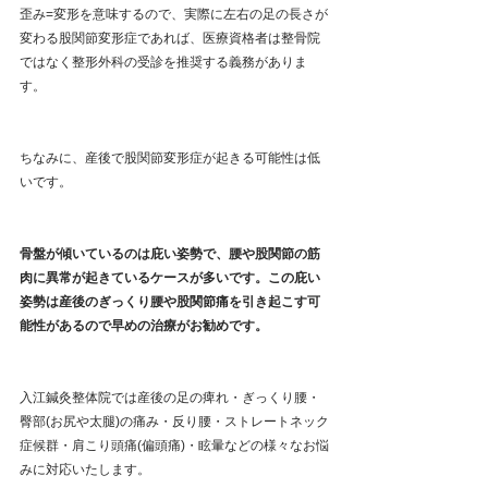
歪み=変形を意味するので、実際に左右の足の長さが
変わる股関節変形症であれば、医療資格者は整骨院
ではなく整形外科の受診を推奨する義務がありま
す。
ちなみに、産後で股関節変形症が起きる可能性は低
いです。
骨盤が傾いているのは庇い姿勢で、腰や股関節の筋
肉に異常が起きているケースが多いです。この庇い
姿勢は産後のぎっくり腰や股関節痛を引き起こす可
能性があるので早めの治療がお勧めです。
入江鍼灸整体院では産後の足の痺れ・ぎっくり腰・
臀部(お尻や太腿)の痛み・反り腰・ストレートネック
症候群・肩こり頭痛(偏頭痛)・眩暈などの様々なお悩
みに対応いたします。