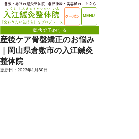
​倉敷・総社の鍼灸整体院
​自律神経・美容鍼のことなら
いりえ
しんきゅう
せいたい
いん
​入江鍼灸整体院
ME
MENU
クーポン
NU
「変わりたい気持ち」をプロデュース
電話で予約する
産後ケア骨盤矯正のお悩み
｜岡山県倉敷市の入江鍼灸
整体院
更新日：
2023年1月30日