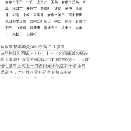
倉敷市平田　中庄　上富井　玉島　倉敷市児島　水
島　浅口市　井原市　矢掛町　連島　笹沖　西富
井　堀南　中畝　東富井　倉敷市神田　西中新田　
浅口郡里庄町　西阿知町新田　阿知　鶴形　倉敷市
羽島　白楽町　鶴新田　善通寺市　坂出市　丸亀
市　高松市　矢掛町
倉敷市
整体
鍼灸
岡山県
肩こり
腰痛
自律神経失調症
ストレートネック
頭痛
首の痛み
岡山市
総社市
美容鍼
浅口市
自律神経
ぎっくり腰
慢性腰痛
玉島
五十肩
西阿知
不眠症
四十肩
水島
児島
ギックリ腰
坐骨神経痛
倉敷市中島
ギックリ背中
足の痺れ
手の痺れ
戻る