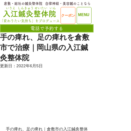
​倉敷・総社の鍼灸整体院
​自律神経・美容鍼のことなら
いりえ
しんきゅう
せいたい
いん
​入江鍼灸整体院
ME
MENU
クーポン
NU
「変わりたい気持ち」をプロデュース
電話で予約する
手の痺れ、足の痺れを倉敷
市で治療｜岡山県の入江鍼
灸整体院
更新日：
2022年6月5日
手の痺れ、足の痺れ｜倉敷市の入江鍼灸整体