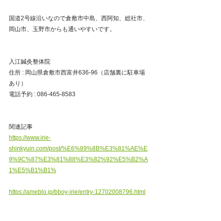
国道2号線沿いなので倉敷市中島、西阿知、総社市、
岡山市、玉野市からも通いやすいです。
入江鍼灸整体院
住所 : 岡山県倉敷市西富井636-96（店舗裏に駐車場
あり）
電話予約 : 086-465-8583
関連記事
https://www.irie-
shinkyuin.com/post/%E6%89%8B%E3%81%AE%E
9%9C%87%E3%81%88%E3%82%92%E5%B2%A
1%E5%B1%B1%
https://ameblo.jp/bboy-irie/entry-12702008796.html