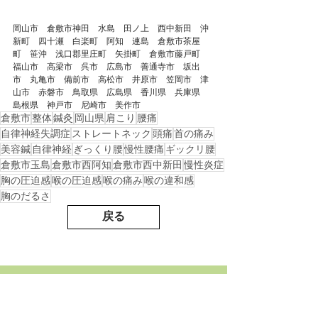
岡山市　倉敷市神田　水島　田ノ上　西中新田　沖
新町　四十瀬　白楽町　阿知　連島　倉敷市茶屋
町　笹沖　浅口郡里庄町　矢掛町　倉敷市藤戸町　
福山市　高梁市　呉市　広島市　善通寺市　坂出
市　丸亀市　備前市　高松市　井原市　笠岡市　津
山市　赤磐市　鳥取県　広島県　香川県　兵庫県　
島根県　神戸市　尼崎市　美作市
倉敷市
整体
鍼灸
岡山県
肩こり
腰痛
自律神経失調症
ストレートネック
頭痛
首の痛み
美容鍼
自律神経
ぎっくり腰
慢性腰痛
ギックリ腰
倉敷市玉島
倉敷市西阿知
倉敷市西中新田
慢性炎症
胸の圧迫感
喉の圧迫感
喉の痛み
喉の違和感
胸のだるさ
戻る