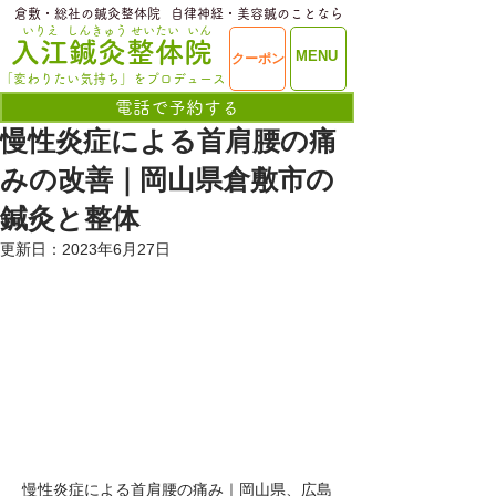
​倉敷・総社の鍼灸整体院
​自律神経・美容鍼のことなら
いりえ
しんきゅう
せいたい
いん
​入江鍼灸整体院
ME
MENU
クーポン
NU
「変わりたい気持ち」をプロデュース
電話で予約する
慢性炎症による首肩腰の痛
みの改善｜岡山県倉敷市の
鍼灸と整体
更新日：
2023年6月27日
慢性炎症による首肩腰の痛み｜岡山県、広島