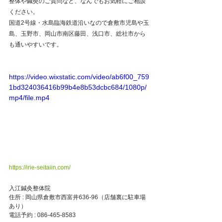
整体や鍼灸のご質問など、なんでもお気軽にご相談
ください。
国道2号線・水島臨海鉄道沿いなので倉敷市児島や玉
島、玉野市、岡山市南区藤田、浅口市、総社市から
も通いやすいです。
https://video.wixstatic.com/video/ab6f00_759
1bd324036416b99b4e8b53dcbc684/1080p/
mp4/file.mp4
https://irie-seitaiin.com/
入江鍼灸整体院
住所 : 岡山県倉敷市西富井636-96（店舗裏に駐車場
あり）
電話予約 : 086-465-8583