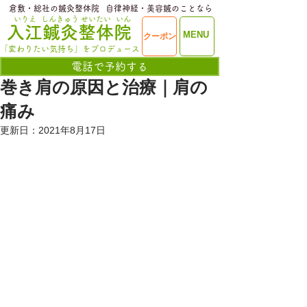
​倉敷・総社の鍼灸整体院
​自律神経・美容鍼のことなら
いりえ
しんきゅう
せいたい
いん
​入江鍼灸整体院
ME
MENU
クーポン
NU
「変わりたい気持ち」をプロデュース
電話で予約する
巻き肩の原因と治療｜肩の
痛み
更新日：
2021年8月17日