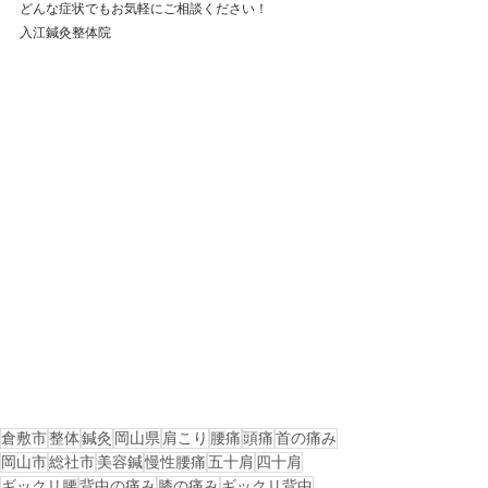
どんな症状でもお気軽にご相談ください！
入江鍼灸整体院
倉敷市
整体
鍼灸
岡山県
肩こり
腰痛
頭痛
首の痛み
岡山市
総社市
美容鍼
慢性腰痛
五十肩
四十肩
ギックリ腰
背中の痛み
膝の痛み
ギックリ背中