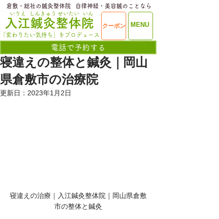
​倉敷・総社の鍼灸整体院
​自律神経・美容鍼のことなら
いりえ
しんきゅう
せいたい
いん
​入江鍼灸整体院
ME
MENU
クーポン
NU
「変わりたい気持ち」をプロデュース
電話で予約する
寝違えの整体と鍼灸｜岡山
県倉敷市の治療院
更新日：
2023年1月2日
寝違えの治療｜入江鍼灸整体院｜岡山県倉敷
市の整体と鍼灸