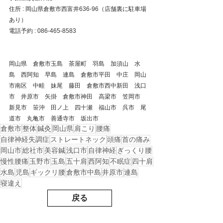
住所 : 岡山県倉敷市西富井636-96（店舗裏に駐車場
あり）
電話予約 : 086-465-8583
岡山県　倉敷市玉島　茶屋町　羽島　加須山　水
島　西阿知　早島　連島　倉敷市平田　中庄　岡山
市南区　中畦　妹尾　藤田　倉敷市西中新田　浅口
市　井原市　矢掛　倉敷市神田　高梁市　笠岡市　
新見市　笹沖　田ノ上　四十瀬　福山市　呉市　尾
道市　丸亀市　善通寺市　坂出市　
倉敷市
整体
鍼灸
岡山県
肩こり
腰痛
自律神経失調症
ストレートネック
頭痛
首の痛み
岡山市
総社市
美容鍼
浅口市
自律神経
ぎっくり腰
慢性腰痛
玉野市
玉島
五十肩
西阿知
不眠症
四十肩
水島
児島
ギックリ腰
倉敷市中島
井原市
連島
寝違え
戻る