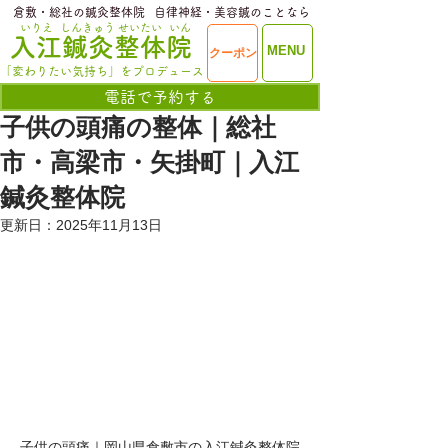
​倉敷・総社の鍼灸整体院
​自律神経・美容鍼のことなら
いりえ
しんきゅう
せいたい
いん
​入江鍼灸整体院
ME
MENU
クーポン
NU
「変わりたい気持ち」をプロデュース
電話で予約する
子供の頭痛の整体｜総社
市・高梁市・矢掛町｜入江
鍼灸整体院
更新日：
2025年11月13日
子供の頭痛｜岡山県倉敷市の入江鍼灸整体院