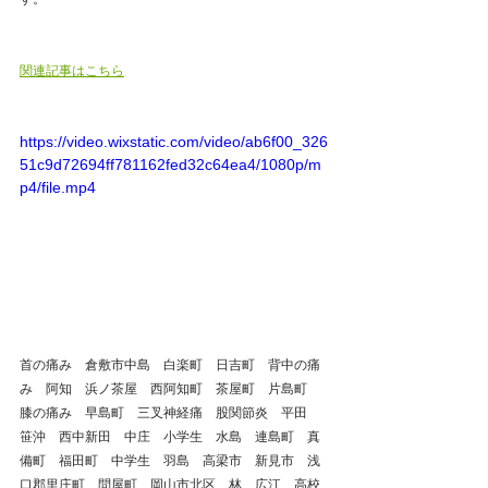
関連記事はこちら
https://video.wixstatic.com/video/ab6f00_326
51c9d72694ff781162fed32c64ea4/1080p/m
p4/file.mp4
首の痛み　倉敷市中島　白楽町　日吉町　背中の痛
み　阿知　浜ノ茶屋　西阿知町　茶屋町　片島町　
膝の痛み　早島町　三叉神経痛　股関節炎　平田　
笹沖　西中新田　中庄　小学生　水島　連島町　真
備町　福田町　中学生　羽島　高梁市　新見市　浅
口郡里庄町　問屋町　岡山市北区　林　広江　高校