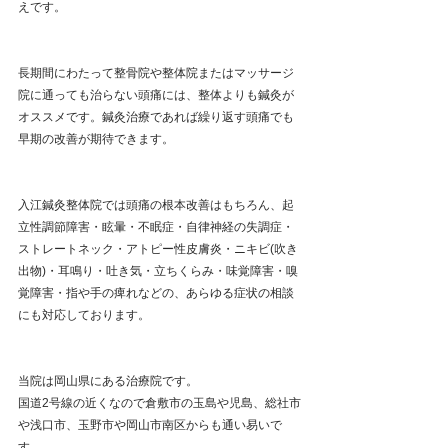
えです。
長期間にわたって整骨院や整体院またはマッサージ
院に通っても治らない頭痛には、整体よりも鍼灸が
オススメです。鍼灸治療であれば繰り返す頭痛でも
早期の改善が期待できます。
入江鍼灸整体院では頭痛の根本改善はもちろん、起
立性調節障害・眩暈・不眠症・自律神経の失調症・
ストレートネック・アトピー性皮膚炎・ニキビ(吹き
出物)・耳鳴り・吐き気・立ちくらみ・味覚障害・嗅
覚障害・指や手の痺れなどの、あらゆる症状の相談
にも対応しております。
当院は岡山県にある治療院です。
国道2号線の近くなので倉敷市の玉島や児島、総社市
や浅口市、玉野市や岡山市南区からも通い易いで
す。