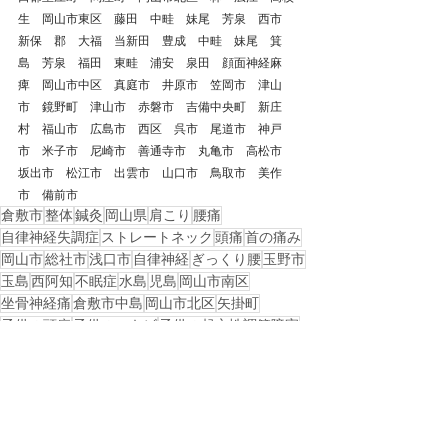
生　岡山市東区　藤田　中畦　妹尾　芳泉　西市　
新保　郡　大福　当新田　豊成　中畦　妹尾　箕
島　芳泉　福田　東畦　浦安　泉田　顔面神経麻
痺　岡山市中区　真庭市　井原市　笠岡市　津山
市　鏡野町　津山市　赤磐市　吉備中央町　新庄
村　福山市　広島市　西区　呉市　尾道市　神戸
市　米子市　尼崎市　善通寺市　丸亀市　高松市　
坂出市　松江市　出雲市　山口市　鳥取市　美作
市　備前市　
倉敷市
整体
鍼灸
岡山県
肩こり
腰痛
自律神経失調症
ストレートネック
頭痛
首の痛み
岡山市
総社市
浅口市
自律神経
ぎっくり腰
玉野市
玉島
西阿知
不眠症
水島
児島
岡山市南区
坐骨神経痛
倉敷市中島
岡山市北区
矢掛町
子供の頭痛
子供のニキビ
子供の起立性調節障害
子供の眩暈
戻る