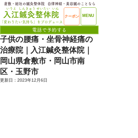
​倉敷・総社の鍼灸整体院
​自律神経・美容鍼のことなら
いりえ
しんきゅう
せいたい
いん
​入江鍼灸整体院
ME
MENU
クーポン
NU
「変わりたい気持ち」をプロデュース
電話で予約する
子供の腰痛・坐骨神経痛の
治療院｜入江鍼灸整体院｜
岡山県倉敷市・岡山市南
区・玉野市
更新日：
2023年12月6日