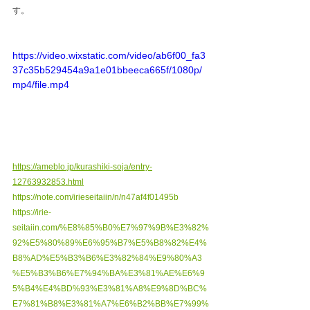
す。
https://video.wixstatic.com/video/ab6f00_fa3
37c35b529454a9a1e01bbeeca665f/1080p/
mp4/file.mp4
https://ameblo.jp/kurashiki-soja/entry-
12763932853.html
https://note.com/irieseitaiin/n/n47af4f01495b
https://irie-
seitaiin.com/%E8%85%B0%E7%97%9B%E3%82%
92%E5%80%89%E6%95%B7%E5%B8%82%E4%
B8%AD%E5%B3%B6%E3%82%84%E9%80%A3
%E5%B3%B6%E7%94%BA%E3%81%AE%E6%9
5%B4%E4%BD%93%E3%81%A8%E9%8D%BC%
E7%81%B8%E3%81%A7%E6%B2%BB%E7%99%