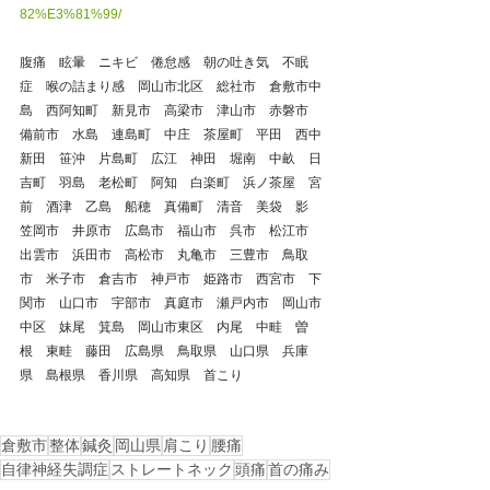
82%E3%81%99/
腹痛　眩暈　ニキビ　倦怠感　朝の吐き気　不眠
症　喉の詰まり感　岡山市北区　総社市　倉敷市中
島　西阿知町　新見市　高梁市　津山市　赤磐市　
備前市　水島　連島町　中庄　茶屋町　平田　西中
新田　笹沖　片島町　広江　神田　堀南　中畝　日
吉町　羽島　老松町　阿知　白楽町　浜ノ茶屋　宮
前　酒津　乙島　船穂　真備町　清音　美袋　影　
笠岡市　井原市　広島市　福山市　呉市　松江市　
出雲市　浜田市　高松市　丸亀市　三豊市　鳥取
市　米子市　倉吉市　神戸市　姫路市　西宮市　下
関市　山口市　宇部市　真庭市　瀬戸内市　岡山市
中区　妹尾　箕島　岡山市東区　内尾　中畦　曽
根　東畦　藤田　広島県　鳥取県　山口県　兵庫
県　島根県　香川県　高知県　首こり
倉敷市
整体
鍼灸
岡山県
肩こり
腰痛
自律神経失調症
ストレートネック
頭痛
首の痛み