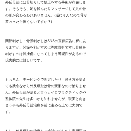
外反母趾には骨切りして矯正をする手術が存在しま
す。そもそも、足を揉んだりマッサージして足の骨
の形が変わるわけありません。(逆にそんなので骨が
変わったら怖くないですか？)
関節剥がし・骨膜剥がしはSNSの宣伝広告に稀にあ
りますが、関節を剥がすのは剥離骨折ですし骨膜を
剥がすのは骨挫傷になってしまう可能性があるので
現実的には難しいです。
もちろん、テーピングで固定したり、歩き方を変え
ても残念ながら外反母趾は骨の変形なので治りませ
ん。外反母趾が治ると言うカイロプラクティックや
整体院の先生は多いかも知れませんが、現実と向き
合う事も外反母趾治療を前に進める上では大切で
す。