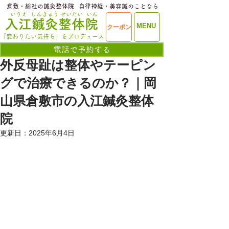
​倉敷・総社の鍼灸整体院
​自律神経・美容鍼のことなら
いりえ
しんきゅう
せいたい
いん
​入江鍼灸整体院
ME
MENU
クーポン
NU
「変わりたい気持ち」をプロデュース
電話で予約する
外反母趾は整体やテーピン
グで治療できるのか？｜岡
山県倉敷市の入江鍼灸整体
院
更新日：
2025年6月4日