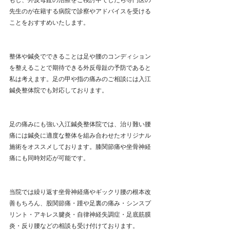
もし、外反母趾の治療をご検討中でしたら専門医の
先生のが在籍する病院で診察やアドバイスを受ける
ことをおすすめいたします。
整体や鍼灸でできることは足や腰のコンディション
を整えることで期待できる外反母趾の予防であると
私は考えます。足の甲や指の痛みのご相談には入江
鍼灸整体院でも対応しております。
足の痛みにも強い入江鍼灸整体院では、治り難い腰
痛には鍼灸に適度な整体を組み合わせたオリジナル
施術をオススメしております。膝関節痛や坐骨神経
痛
にも同時対応が可能です。
当院では繰り返す坐骨神経痛やギックリ腰の根本改
善もちろん、股関節痛・踵や足裏の痛み・シンスプ
リント・アキレス腱炎・自律神経失調症・足底筋膜
炎・反り腰などの相談も受け付けております。