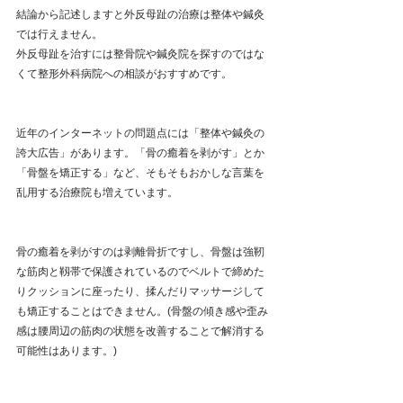
結論から記述しますと外反母趾の治療は整体や鍼灸
では行えません。
外反母趾を治すには整骨院や鍼灸院を探すのではな
くて整形外科病院への相談がおすすめです。
近年のインターネットの問題点には「整体や鍼灸の
誇大広告」があります。「骨の癒着を剥がす」とか
「骨盤を矯正する」など、そもそもおかしな言葉を
乱用する治療院も増えています。
骨の癒着を剥がすのは剥離骨折ですし、骨盤は強靭
な筋肉と靱帯で保護されているのでベルトで締めた
りクッションに座ったり、揉んだりマッサージして
も矯正することはできません。(骨盤の傾き感や歪み
感は腰周辺の筋肉の状態を改善することで解消する
可能性はあります。)