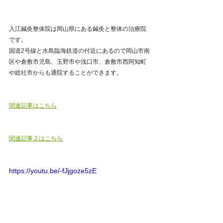
入江鍼灸整体院は岡山県にある鍼灸と整体の治療院
です。
国道2号線と水島臨海鉄道の付近にあるので岡山市南
区や倉敷市児島、玉野市や浅口市、倉敷市西阿知町
や総社市からも通院することができます。
関連記事はこちら
関連記事２はこちら
https://youtu.be/-fJjgoze5zE