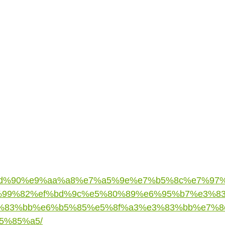
e5%9d%90%e9%aa%a8%e7%a5%9e%e7%b5%8c%e7%9
%99%82%ef%bd%9c%e5%80%89%e6%95%b7%e3%8
%83%bb%e6%b5%85%e5%8f%a3%e3%83%bb%e7%8
5%85%a5/