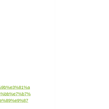
7%9b%e3%81%a
3%bb%e7%b7%
e%89%e9%87