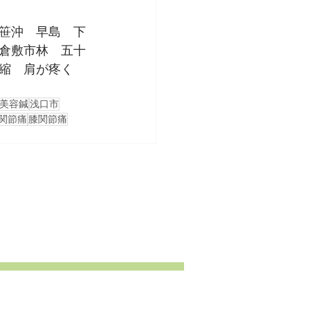
笹沖　早島　下
倉敷市林　五十
縮　肩が疼く　
美容鍼
浅口市
関節痛
膝関節痛