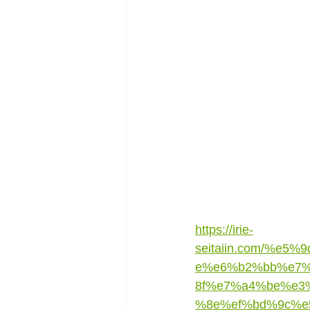
https://irie-
seitaiin.com/%
e%e6%b2%bb%e7
8f%e7%a4%be%e3
%8e%ef%bd%9c%e