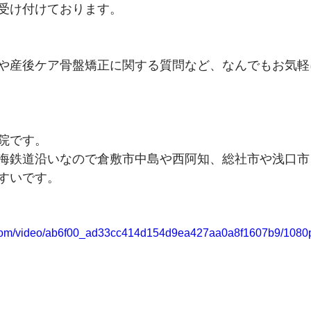
受け付けております。
や産後ケア骨盤矯正に関する質問など、なんでもお気軽
院です。
海鉄道沿いなので倉敷市中島や西阿知、総社市や浅口市
すいです。
ic.com/video/ab6f00_ad33cc414d154d9ea427aa0a8f1607b9/1080p