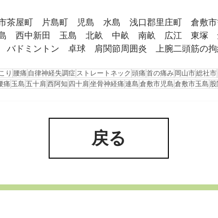
市茶屋町　片島町　児島　水島　浅口郡里庄町　倉敷市
島　西中新田　玉島　北畝　中畝　南畝　広江　東塚　
　バドミントン　卓球　肩関節周囲炎　上腕二頭筋の拘
こり
腰痛
自律神経失調症
ストレートネック
頭痛
首の痛み
岡山市
総社市
腰痛
玉島
五十肩
西阿知
四十肩
坐骨神経痛
連島
倉敷市児島
倉敷市玉島
股
戻る