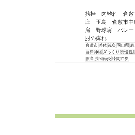
捻挫　肉離れ　倉敷
庄　玉島　倉敷市中
肩　野球肩　バレー
肘の痺れ
倉敷市
整体
鍼灸
岡山県
肩
自律神経
ぎっくり腰
慢性
膝痛
股関節炎
膝関節炎