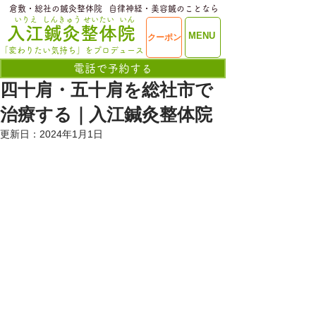
​倉敷・総社の鍼灸整体院
​自律神経・美容鍼のことなら
いりえ
しんきゅう
せいたい
いん
​入江鍼灸整体院
ME
MENU
クーポン
NU
「変わりたい気持ち」をプロデュース
電話で予約する
四十肩・五十肩を総社市で
治療する｜入江鍼灸整体院
更新日：
2024年1月1日