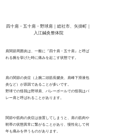
四十肩・五十肩・野球肩｜総社市、矢掛町｜
入江鍼灸整体院
肩関節周囲炎は、一般に『四十肩・五十肩』と呼ば
れる腕を挙げた時に痛みを起こす状態です。
肩の関節の炎症（上腕二頭筋長腱炎、肩峰下滑液包
炎など）が原因であることが多いです。
野球での怪我は野球肩、バレーボールでの怪我はバ
レー肩と呼ばれることがあります。
関節や筋肉の炎症は放置してしまうと、肩の筋肉や
靭帯の状態異常に繋がることがあり、慢性化して何
年も痛みを伴うものがあります。