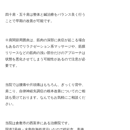
四十肩・五十肩は整体と鍼治療をバランス良く行う
ことで早期の改善が可能です。
※肩関節周囲炎は、筋肉の深部に炎症が起こる場合
もあるのでリラクゼーション系マッサージや、筋膜
リリースなどの筋肉の浅い部分だけのアプローチは
状態を悪化させてしまう可能性があるので注意が必
要です。
当院では腰痛や片頭痛はもちろん、ぎっくり背中、
肩こり、自律神経失調症の根本改善についてのご相
談も受けております。なんでもお気軽にご相談くだ
さい。
当院は倉敷市の西富井にある治療院です。
国道2号線・水島臨海鉄道沿いなので総社市、真備、