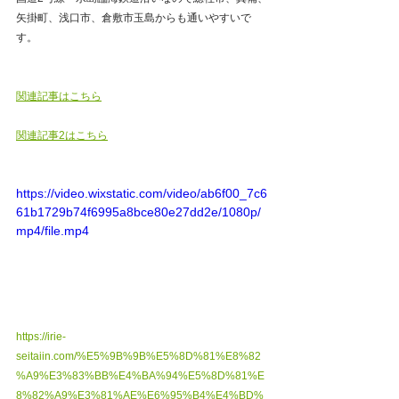
矢掛町、浅口市、倉敷市玉島からも通いやすいで
す。
関連記事はこちら
関連記事2はこちら
https://video.wixstatic.com/video/ab6f00_7c6
61b1729b74f6995a8bce80e27dd2e/1080p/
mp4/file.mp4
https://irie-
seitaiin.com/%E5%9B%9B%E5%8D%81%E8%82
%A9%E3%83%BB%E4%BA%94%E5%8D%81%E
8%82%A9%E3%81%AE%E6%95%B4%E4%BD%