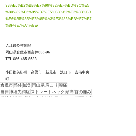
93%E6%B2%BB%E7%99%82%EF%BD%9C%E5
%80%89%E6%95%B7%E5%B8%82%E3%83%BB
%E6%B5%85%E5%8F%A3%E3%83%BB%E7%B7
%8F%E7%A4%BE/
入江鍼灸整体院
岡山県倉敷市西富井636-96
TEL.086-465-8583
小田郡矢掛町　高梁市　新見市　浅口市　吉備中央
町
倉敷市
整体
鍼灸
岡山県
肩こり
腰痛
自律神経失調症
ストレートネック
頭痛
首の痛み
総社市
美容鍼
浅口市
自律神経
ぎっくり腰
五十肩
四十肩
野球肩
矢掛
バレー肩
戻る