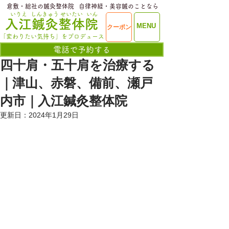
​倉敷・総社の鍼灸整体院
​自律神経・美容鍼のことなら
いりえ
しんきゅう
せいたい
いん
​入江鍼灸整体院
ME
MENU
クーポン
NU
「変わりたい気持ち」をプロデュース
電話で予約する
四十肩・五十肩を治療する
｜津山、赤磐、備前、瀬戸
内市｜入江鍼灸整体院
更新日：
2024年1月29日