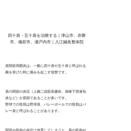
四十肩・五十肩を治療する｜津山市、赤磐
市、備前市、瀬戸内市｜入江鍼灸整体院
肩関節周囲炎は、一般に四十肩や五十肩と呼ばれる
腕を挙げた時に痛みを起こす状態です。
肩の関節の炎症（上腕二頭筋長腱炎、肩峰下滑液包
炎など）が原因であることが多いです。
野球での怪我は野球肩、バレーボールでの怪我はバ
レー肩と呼ばれることがあります。
関節や筋肉の炎症は放置してしまうと、肩の筋肉や