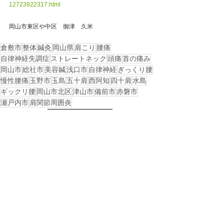
12723922317.html
岡山市東区や中区　御津　久米
倉敷市
整体
鍼灸
岡山県
肩こり
腰痛
自律神経失調症
ストレートネック
頭痛
首の痛み
岡山市
総社市
美容鍼
浅口市
自律神経
ぎっくり腰
慢性腰痛
玉野市
玉島
五十肩
西阿知
四十肩
水島
ギックリ腰
岡山市北区
津山市
備前市
赤磐市
瀬戸内市
肩関節周囲炎
戻る