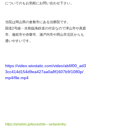
についてのもお気軽にお問い合わせ下さい。
当院は岡山県の倉敷市にある治療院です。
国道2号線・水島臨海鉄道の付近なので津山市や真庭
市、備前市や赤磐市、瀬戸内市や岡山市北区からも
通いやすいです。
https://video.wixstatic.com/video/ab6f00_ad3
3cc414d154d9ea427aa0a8f1607b9/1080p/
mp4/file.mp4
https://ameblo.jp/kurashiki---seitai/entry-