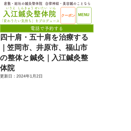
​倉敷・総社の鍼灸整体院
​自律神経・美容鍼のことなら
いりえ
しんきゅう
せいたい
いん
​入江鍼灸整体院
ME
MENU
クーポン
NU
「変わりたい気持ち」をプロデュース
電話で予約する
四十肩・五十肩を治療する
｜笠岡市、井原市、福山市
の整体と鍼灸｜入江鍼灸整
体院
更新日：
2024年1月2日