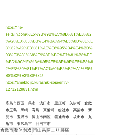
https://irie-
seitaiin.com/%E5%9B%9B%E5%8D%81%E8%82
%A9%E3%83%BB%E4%BA%94%E5%8D%81%E
8%82%A9%E3%81%AE%E6%95%B4%E4%BD%
93%E3%81%A8%E9%8D%BC%E7%81%B8%EF
%BD%9C%E4%BA%95%E5%8E%9F%E5%B8%8
2%E3%80%81%E7%AC%A0%E5%B2%A1%E5%
B8%82%E3%80%81/
https://ameblo.jp/kurashiki-soja/entry-
12712128831.html
広島市西区　呉市　浅口市　里庄町　矢掛町　倉敷
市玉島　黒崎　寄島　真備町　総社市　高梁市　新
見市　玉野市　岡山市南区　善通寺市　坂出市　丸
亀市　東広島市　廿日市市
倉敷市
整体
鍼灸
岡山県
肩こり
腰痛
自律神経失調症
ストレートネック
頭痛
首の痛み