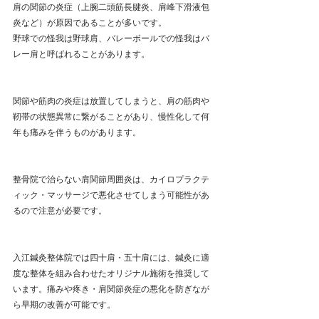
肩の関節の炎症（上腕二頭筋長腱炎、肩峰下滑液包
炎など）が原因であることが多いです。
野球での怪我は野球肩、バレーボールでの怪我はバ
レー肩と呼ばれることがあります。
関節や筋肉の炎症は放置してしまうと、肩の筋肉や
靭帯の状態異常に繋がることがあり、慢性化して何
年も痛みを伴うものがあります。
整骨院で治らない肩関節周囲炎は、カイロプラクテ
ィック・マッサージで悪化させてしまう可能性があ
るので注意が必要です。
入江鍼灸整体院では四十肩・五十肩には、鍼灸に適
度な整体を組み合わせたオリジナル施術を推奨して
います。痛みや疼き・肩関節炎症の悪化を防ぎなが
ら早期の改善が可能です。