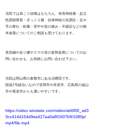
当院では肩こり頭痛はもちろん、坐骨神経痛・起立
性調節障害・ぎっくり腰・自律神経の失調症・足や
手の痺れ・眩暈・背中や首の痛み・不眠症などの根
本改善についてのご相談も受けております。
美容鍼や反り腰やスマホ首の姿勢改善についてのお
問い合わせも、お気軽にお問い合わせ下さい。
当院は岡山県の倉敷市にある治療院です。
国道2号線沿いなので笠岡市や井原市、広島県の福山
市や尾道市からも通いやすいです。
https://video.wixstatic.com/video/ab6f00_ad3
3cc414d154d9ea427aa0a8f1607b9/1080p/
mp4/file.mp4