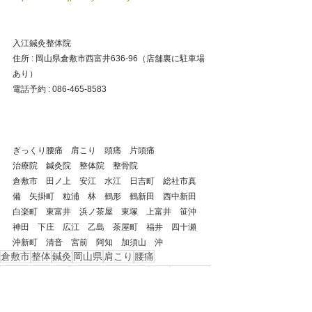
入江鍼灸整体院
住所 : 岡山県倉敷市西富井636-96（店舗裏に駐車場
あり）
電話予約 : 086-465-8583
ぎっくり腰痛　肩こり　頭痛　片頭痛
治療院　鍼灸院　整体院　整骨院
倉敷市　田ノ上　安江　水江　日吉町　総社市真
備　矢掛町　粒浦　林　鶴形　鶴新田　西中新田　
白楽町　東富井　浜ノ茶屋　東塚　上富井　笹沖　
神田　下庄　広江　乙島　茶屋町　福井　四十瀬　
沖新町　清音　宮前　阿知　加須山　沖
倉敷市
整体
鍼灸
岡山県
肩こり
腰痛
自律神経失調症
ストレートネック
頭痛
首の痛み
美容鍼
自律神経
ぎっくり腰
慢性腰痛
五十肩
四十肩
ギックリ腰
西中新田
中庄