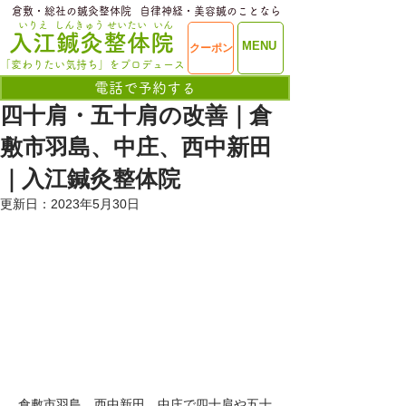
​倉敷・総社の鍼灸整体院
​自律神経・美容鍼のことなら
いりえ
しんきゅう
せいたい
いん
​入江鍼灸整体院
ME
MENU
クーポン
NU
「変わりたい気持ち」をプロデュース
電話で予約する
四十肩・五十肩の改善｜倉
敷市羽島、中庄、西中新田
｜入江鍼灸整体院
更新日：
2023年5月30日
倉敷市羽島、西中新田、中庄で四十肩や五十