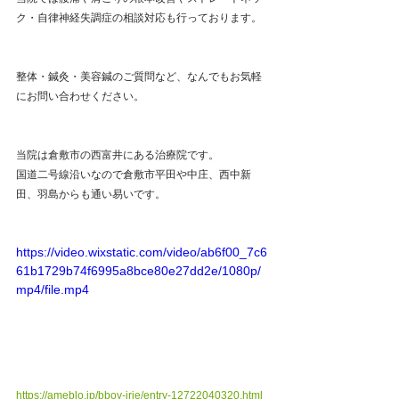
ク・自律神経失調症の相談対応も行っております。
整体・鍼灸・美容鍼のご質問など、なんでもお気軽
にお問い合わせください。
当院は倉敷市の西富井にある治療院です。
国道二号線沿いなので倉敷市平田や中庄、西中新
田、羽島からも通い易いです。
https://video.wixstatic.com/video/ab6f00_7c6
61b1729b74f6995a8bce80e27dd2e/1080p/
mp4/file.mp4
https://ameblo.jp/bboy-irie/entry-12722040320.html