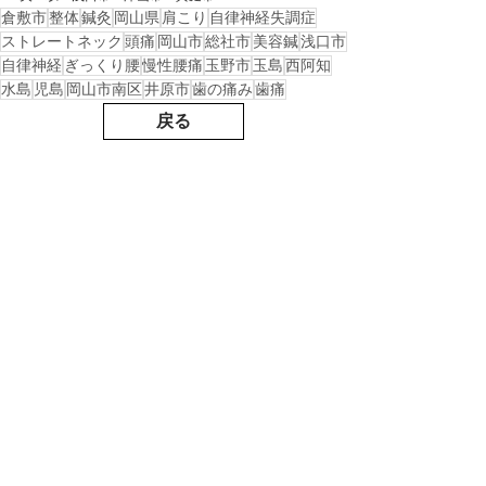
倉敷市
整体
鍼灸
岡山県
肩こり
自律神経失調症
ストレートネック
頭痛
岡山市
総社市
美容鍼
浅口市
自律神経
ぎっくり腰
慢性腰痛
玉野市
玉島
西阿知
水島
児島
岡山市南区
井原市
歯の痛み
歯痛
戻る