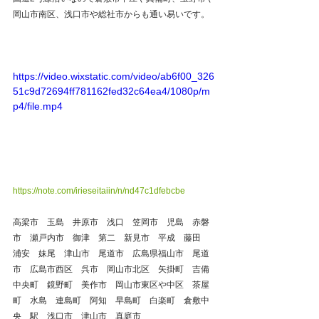
岡山市南区、浅口市や総社市からも通い易いです。 
https://video.wixstatic.com/video/ab6f00_326
51c9d72694ff781162fed32c64ea4/1080p/m
p4/file.mp4
https://note.com/irieseitaiin/n/nd47c1dfebcbe
高梁市　玉島　井原市　浅口　笠岡市　児島　赤磐
市　瀬戸内市　御津　第二　新見市　平成　藤田　
浦安　妹尾　津山市　尾道市　広島県福山市　尾道
市　広島市西区　呉市　岡山市北区　矢掛町　吉備
中央町　鏡野町　美作市　岡山市東区や中区　茶屋
町　水島　連島町　阿知　早島町　白楽町　倉敷中
央　駅　浅口市　津山市　真庭市