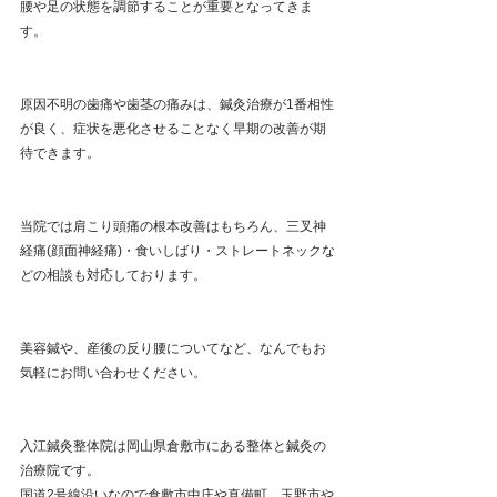
腰や足の状態を調節することが重要となってきま
す。
原因不明の歯痛や歯茎の痛みは、鍼灸治療が1番相性
が良く、症状を悪化させることなく早期の改善が期
待できます。
当院では肩こり頭痛の根本改善はもちろん、三叉神
経痛(顔面神経痛)・食いしばり・ストレートネックな
どの相談も対応しております。
美容鍼や、産後の反り腰についてなど、なんでもお
気軽にお問い合わせください。 
入江鍼灸整体院は岡山県倉敷市にある整体と鍼灸の
治療院です。
国道2号線沿いなので倉敷市中庄や真備町、玉野市や