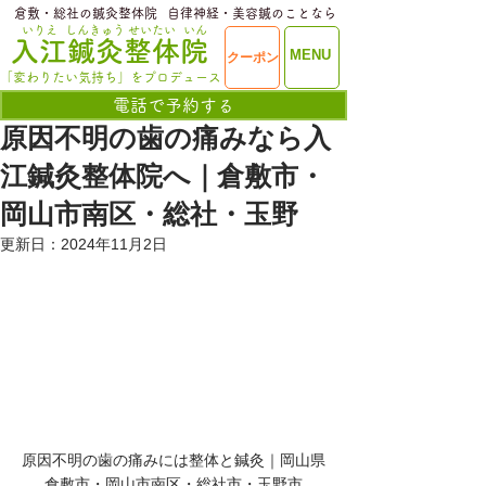
​倉敷・総社の鍼灸整体院
​自律神経・美容鍼のことなら
いりえ
しんきゅう
せいたい
いん
​入江鍼灸整体院
ME
MENU
クーポン
NU
「変わりたい気持ち」をプロデュース
電話で予約する
原因不明の歯の痛みなら入
江鍼灸整体院へ｜倉敷市・
岡山市南区・総社・玉野
更新日：
2024年11月2日
原因不明の歯の痛みには整体と鍼灸｜岡山県
倉敷市・岡山市南区・総社市・玉野市