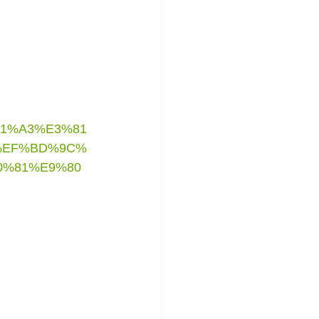
81%A3%E3%81
%EF%BD%9C%
0%81%E9%80