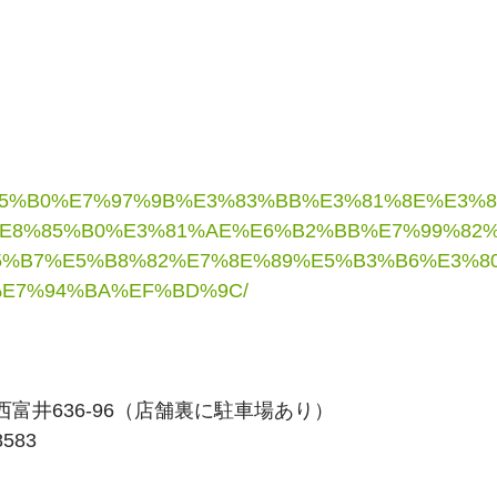
E8%85%B0%E7%97%9B%E3%83%BB%E3%81%8E%E3%
E8%85%B0%E3%81%AE%E6%B2%BB%E7%99%82
5%B7%E5%B8%82%E7%8E%89%E5%B3%B6%E3%8
E7%94%BA%EF%BD%9C/
西富井636-96（店舗裏に駐車場あり）
8583