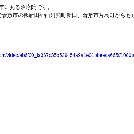
市にある治療院です。
で倉敷市の鶴新田や西阿知町新田、倉敷市片島町からも
ic.com/video/ab6f00_fa337c35b529454a9a1e01bbeeca665f/1080p