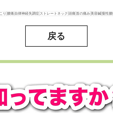
こり
腰痛
自律神経失調症
ストレートネック
頭痛
首の痛み
美容鍼
慢性腰
戻る