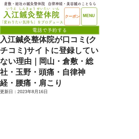
​倉敷・総社の鍼灸整体院
​自律神経・美容鍼のことなら
いりえ
しんきゅう
せいたい
いん
​入江鍼灸整体院
ME
MENU
クーポン
NU
「変わりたい気持ち」をプロデュース
電話で予約する
入江鍼灸整体院が口コミ(ク
チコミ)サイトに登録してい
ない理由｜岡山・倉敷・総
社・玉野・頭痛・自律神
経・腰痛・肩こり
更新日：
2023年8月16日