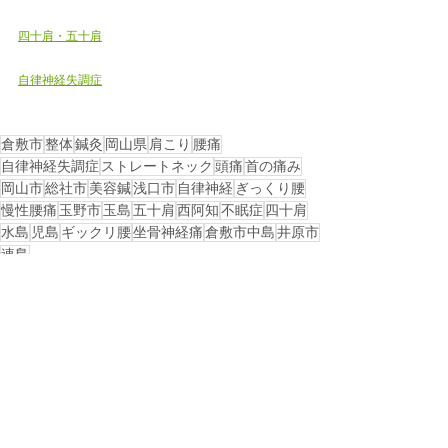
四十肩・五十肩
自律神経失調症
倉敷市
整体
鍼灸
岡山県
肩こり
腰痛
自律神経失調症
ストレートネック
頭痛
首の痛み
岡山市
総社市
美容鍼
浅口市
自律神経
ぎっくり腰
慢性腰痛
玉野市
玉島
五十肩
西阿知
不眠症
四十肩
水島
児島
ギックリ腰
坐骨神経痛
倉敷市中島
井原市
連島
戻る