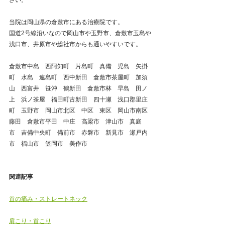
さい。
当院は岡山県の倉敷市にある治療院です。
国道2号線沿いなので岡山市や玉野市、倉敷市玉島や
浅口市、井原市や総社市からも通いやすいです。
倉敷市中島　西阿知町　片島町　真備　児島　矢掛
町　水島　連島町　西中新田　倉敷市茶屋町　加須
山　西富井　笹沖　鶴新田　倉敷市林　早島　田ノ
上　浜ノ茶屋　福田町古新田　四十瀬　浅口郡里庄
町　玉野市　岡山市北区　中区　東区　岡山市南区
藤田　倉敷市平田　中庄　高梁市　津山市　真庭
市　吉備中央町　備前市　赤磐市　新見市　瀬戸内
市　福山市　笠岡市　美作市
関連記事
首の痛み・ストレートネック
肩こり・首こり