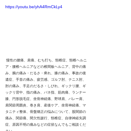
https://youtu.be/yhA4RmCkLy4
 慢性の腰痛、肩痛、むち打ち、頸椎症、頸椎ヘルニ
ア・腰椎ヘルニアなどの椎間板ヘルニア、背中の痛
み、腕の痛み・だるさ・痺れ、膝の痛み、事故の後
遺症、手首の痛み、疲労感、ゴルフ肘、テニス肘、
肘の痛み、手足のだるさ・しびれ、ギックリ腰、ギ
ックリ背中、指の痛み、バネ指、筋肉痛、ランナー
膝、円形脱毛症、坐骨神経痛、野球肩、バレー肩、
肩関節周囲炎、巻き肩、産後ケア、坐骨神経痛、マ
タニティ整体、骨盤矯正の悩みについて、股関節の
痛み、関節痛、間欠性跛行、頸椎症、自律神経失調
症、原因不明の痛みなどの症状なんでもご相談くだ