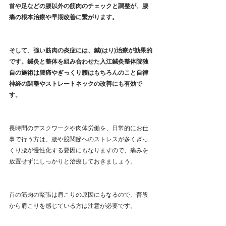
首や足などの腰以外の筋肉のチェックと調整が、腰
痛の根本治療や早期改善に繋がります。
そして、強い筋肉の炎症には、鍼(はり)治療が効果的
です。鍼灸と整体を組み合わせた入江鍼灸整体院独
自の施術は腰痛やぎっくり腰はもちろんのこと自律
神経の調整やストレートネックの改善にも有効で
す。
長時間のデスクワークや肉体労働を、日常的にお仕
事で行う方は、腰や股関節へのストレスが多くぎっ
くり腰が慢性化する要因にもなりますので、痛みを
放置せずにしっかりと治療しておきましょう。
首の筋肉の緊張は肩こりの原因にもなるので、普段
から肩こりを感じている方は注意が必要です。