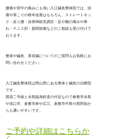
腰痛や背中の痛みにも強い入江鍼灸整体院では、頭
痛や肩こりの根本改善はもちろん、ストレートネッ
ク・反り腰・自律神経失調症・足や腕の痛みや痺
れ・テニス肘・股関節痛などのご相談も受け付けて
おります。
整体や鍼灸、美容鍼についてのご質問もお気軽にお
問い合わせください。
入江鍼灸整体院は岡山県にある整体と鍼灸の治療院
です。
国道二号線と水島臨海鉄道の付近なので倉敷市水島
や浅口市、倉敷市林や広江、倉敷市中島や西阿知か
らも通いやすいです。
ご予約や詳細はこちらか
ら