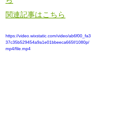
関連記事はこちら
https://video.wixstatic.com/video/ab6f00_fa3
37c35b529454a9a1e01bbeeca665f/1080p/
mp4/file.mp4
倉敷市
整体
鍼灸
岡山県
肩こり
腰痛
自律神経失調症
ストレートネック
頭痛
首の痛み
美容鍼
浅口市
自律神経
ぎっくり腰
慢性腰痛
西阿知
水島
児島
ギックリ腰
倉敷市中島
倉敷市玉島
倉敷市水島
西富井
倉敷市林
戻る