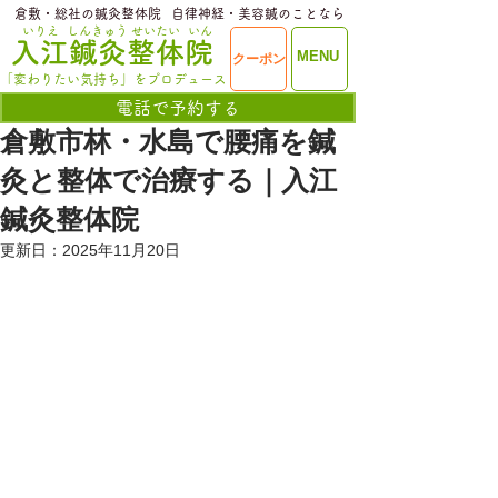
​倉敷・総社の鍼灸整体院
​自律神経・美容鍼のことなら
いりえ
しんきゅう
せいたい
いん
​入江鍼灸整体院
ME
MENU
クーポン
NU
「変わりたい気持ち」をプロデュース
電話で予約する
倉敷市林・水島で腰痛を鍼
灸と整体で治療する｜入江
鍼灸整体院
更新日：
2025年11月20日