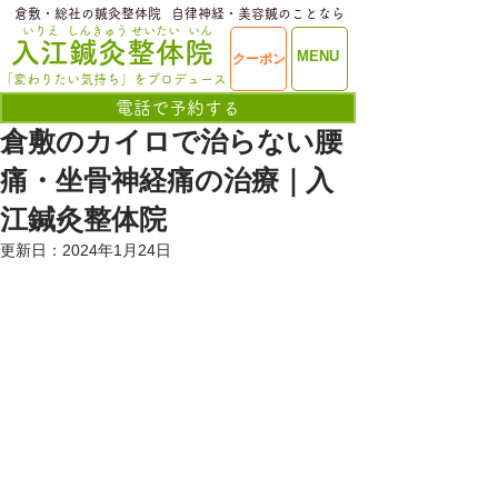
​倉敷・総社の鍼灸整体院
​自律神経・美容鍼のことなら
いりえ
しんきゅう
せいたい
いん
​入江鍼灸整体院
ME
MENU
クーポン
NU
「変わりたい気持ち」をプロデュース
電話で予約する
倉敷のカイロで治らない腰
痛・坐骨神経痛の治療｜入
江鍼灸整体院
更新日：
2024年1月24日