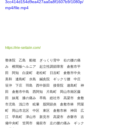
3cc414d154d9ea427aa0a8f1607b9/1080p/
mp4/file.mp4
https://irie-seitaiin.com/
整体院　乙島　船穂　ぎっくり背中　右の腰の痛
み　椎間板ヘルニア　起立性調節障害　倉敷市平
田　阿知　白楽町　老松町　日吉町　倉敷市中央　
美和　連島町　水島　鍼灸院　ギックリ腰　中庄　
笹沖　下庄　羽島　西中新田　接骨院　連島町　神
田　倉敷市中島　西阿知　片島町　岡山市南区藤
田　妹尾　膝の痛み　早島　総社市　高梁市　倉敷
市児島　浅口市　眩暈　股関節炎　倉敷市林　問屋
町　岡山市北区　中区　東区　倉敷市林　神田　広
江　早島町　津山市　新見市　高梁市　赤磐市　吉
備中央町　笠岡市　備前市　左の腰の痛み　ギック