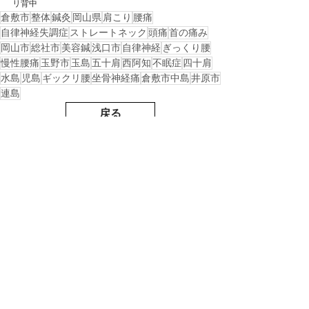
リ背中
倉敷市
整体
鍼灸
岡山県
肩こり
腰痛
自律神経失調症
ストレートネック
頭痛
首の痛み
岡山市
総社市
美容鍼
浅口市
自律神経
ぎっくり腰
慢性腰痛
玉野市
玉島
五十肩
西阿知
不眠症
四十肩
水島
児島
ギックリ腰
坐骨神経痛
倉敷市中島
井原市
連島
戻る