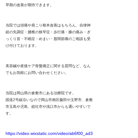
早期の改善が期待できます。
当院では頭痛や肩こり根本改善はもちろん、自律神
経の失調症・腰椎の狭窄症・歩行痛・膝の痛み・ぎ
っくり首・不眠症・めまい・股関節痛のご相談も受
け付けております。
美容鍼や産後ケア骨盤矯正に関する質問など、なん
でもお気軽にお問い合わせください。
当院は岡山県の倉敷市にある治療院です。
国道2号線沿いなので岡山市南区藤田や玉野市、倉敷
市玉島や児島、総社市や浅口市からも通いやすいで
す。 
https://video.wixstatic.com/video/ab6f00_ad3