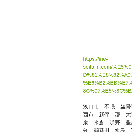
https://irie-
seitaiin.com/%
D%81%E8%82%A9
%E6%B2%BB%E7%
8C%97%E5%8C%B
浅口市　不眠　坐骨
西市　新保　郡　大
泉　米倉　浜野　豊
知　鶴新田　水島　