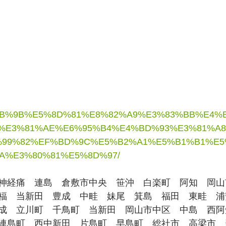
E5%9B%9B%E5%8D%81%E8%82%A9%E3%83%BB%E4
%E3%81%AE%E6%95%B4%E4%BD%93%E3%81%A
99%82%EF%BD%9C%E5%B2%A1%E5%B1%B1%E5
A%E3%80%81%E5%8D%97/
神経痛　連島　倉敷市中央　笹沖　白楽町　阿知　岡山
福　当新田　豊成　中畦　妹尾　箕島　福田　東畦　浦
成　立川町　千鳥町　当新田　岡山市中区　中島　西阿
連島町　西中新田　片島町　早島町　総社市　高梁市　