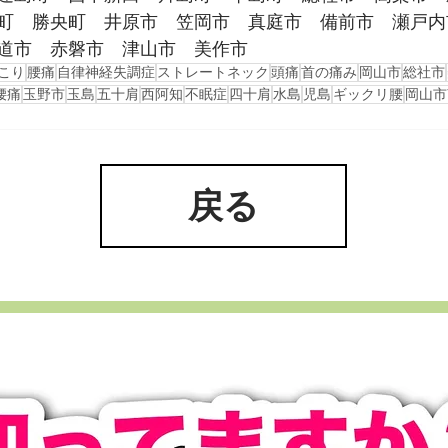
町　勝央町　井原市　笠岡市　真庭市　備前市　瀬戸内
道市　赤磐市　津山市　美作市
こり
腰痛
自律神経失調症
ストレートネック
頭痛
首の痛み
岡山市
総社市
腰痛
玉野市
玉島
五十肩
西阿知
不眠症
四十肩
水島
児島
ギックリ腰
岡山市
戻る