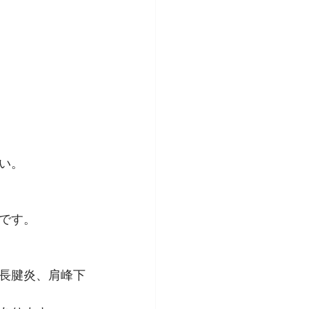
い。
です。
長腱炎、肩峰下