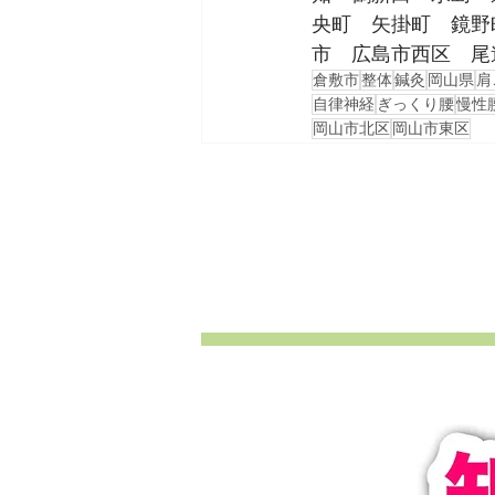
央町　矢掛町　鏡野
市　広島市西区　尾
倉敷市
整体
鍼灸
岡山県
肩
自律神経
ぎっくり腰
慢性
岡山市北区
岡山市東区