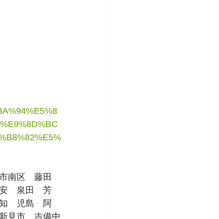
%BA%94%E5%8
8%E9%8D%BC
%B8%82%E5%
市南区　藤田　
安　泉田　芳
知　児島　阿
新見市　吉備中