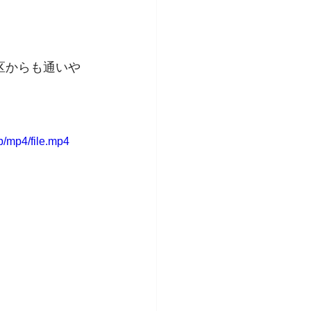
区からも通いや
/mp4/file.mp4