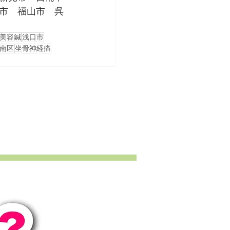
市　福山市　呉
美容鍼
浅口市
南区
坐骨神経痛