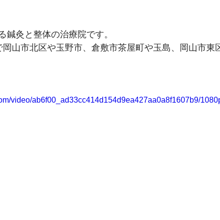
る鍼灸と整体の治療院です。
で岡山市北区や玉野市、倉敷市茶屋町や玉島、岡山市東
ic.com/video/ab6f00_ad33cc414d154d9ea427aa0a8f1607b9/1080p