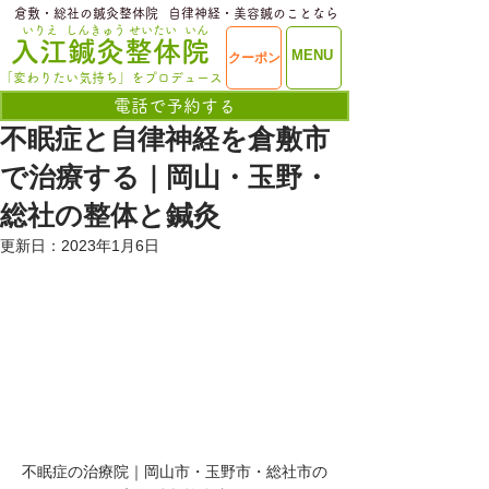
​倉敷・総社の鍼灸整体院
​自律神経・美容鍼のことなら
いりえ
しんきゅう
せいたい
いん
​入江鍼灸整体院
ME
MENU
クーポン
NU
「変わりたい気持ち」をプロデュース
電話で予約する
不眠症と自律神経を倉敷市
で治療する｜岡山・玉野・
総社の整体と鍼灸
更新日：
2023年1月6日
不眠症の治療院｜岡山市・玉野市・総社市の