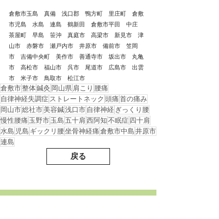
倉敷市玉島　真備　浅口郡　鴨方町　里庄町　倉敷
市児島　水島　連島　鶴新田　倉敷市平田　中庄　
茶屋町　早島　笹沖　真庭市　高梁市　新見市　津
山市　赤磐市　瀬戸内市　井原市　備前市　笠岡
市　吉備中央町　美作市　善通寺市　坂出市　丸亀
市　高松市　福山市　呉市　尾道市　広島市　出雲
市　米子市　鳥取市　松江市
倉敷市
整体
鍼灸
岡山県
肩こり
腰痛
自律神経失調症
ストレートネック
頭痛
首の痛み
岡山市
総社市
美容鍼
浅口市
自律神経
ぎっくり腰
慢性腰痛
玉野市
玉島
五十肩
西阿知
不眠症
四十肩
水島
児島
ギックリ腰
坐骨神経痛
倉敷市中島
井原市
連島
戻る