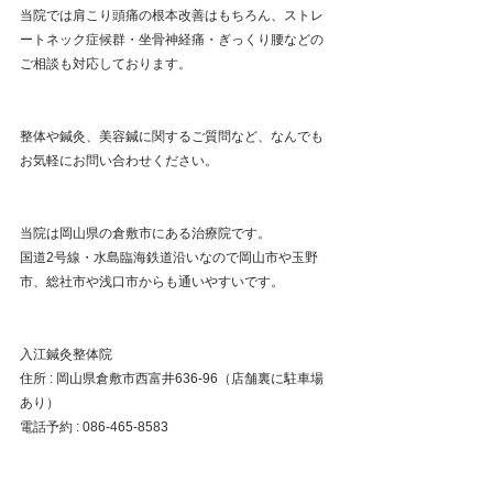
当院では肩こり頭痛の根本改善はもちろん、ストレ
ートネック症候群・坐骨神経痛・ぎっくり腰などの
ご相談も対応しております。
整体や鍼灸、美容鍼に関するご質問など、なんでも
お気軽にお問い合わせください。
当院は岡山県の倉敷市にある治療院です。
国道2号線・水島臨海鉄道沿いなので岡山市や玉野
市、総社市や浅口市からも通いやすいです。
入江鍼灸整体院
住所 : 岡山県倉敷市西富井636-96（店舗裏に駐車場
あり）
電話予約 : 086-465-8583