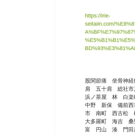
https://irie-
seitaiin.com/%
A%BF%E7%97%87
%E5%B1%B1%E5%
BD%93%E3%81%A
股関節痛　坐骨神経
肩　五十肩　総社市
浜ノ茶屋　林　白楽
中野　新保　備前西
市　南町　西古松　
大多羅町　海吉　桑
富　円山　湊　門田