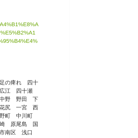
%A4%B1%E8%A
2%E5%B2%A1
%95%B4%E4%
足の痺れ　四十
広江　四十瀬　
中野　野田　下
花尻　一宮　西
野町　中川町　
崎　原尾島　国
市南区　浅口