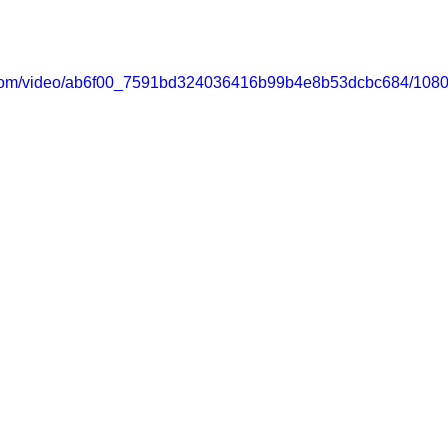
ic.com/video/ab6f00_7591bd324036416b99b4e8b53dcbc684/1080