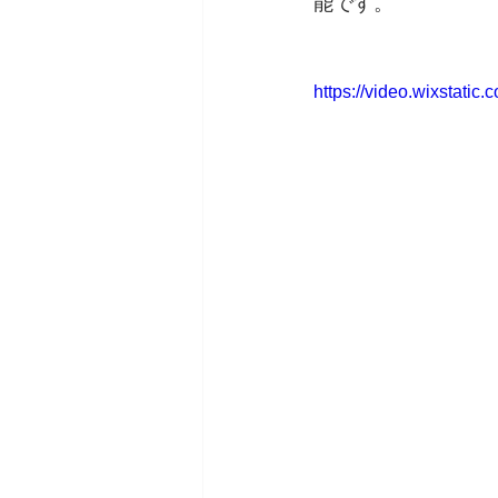
能です。
https://video.wixstat