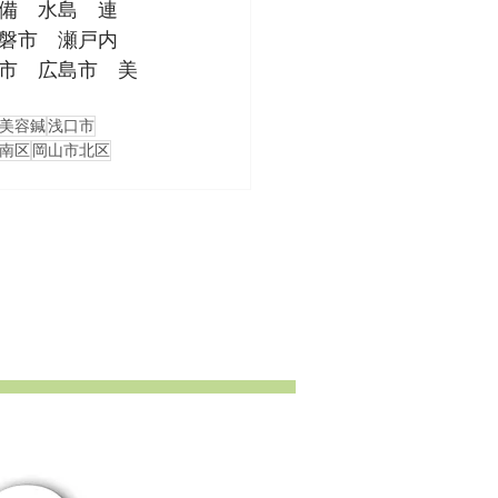
備　水島　連
磐市　瀬戸内
市　広島市　美
美容鍼
浅口市
南区
岡山市北区