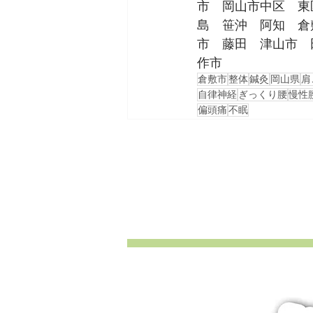
市　岡山市中区　東
島　笹沖　阿知　倉
市　藤田　津山市　
作市
倉敷市
整体
鍼灸
岡山県
肩
自律神経
ぎっくり腰
慢性
偏頭痛
不眠