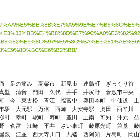
E8%87%AA%E5%BE%8B%E7%A5%9E%E7%B5%8C%E5
%E3%83%BB%E4%B8%8D%E7%9C%A0%E3%82%9
B8%82%E5%8C%97%E5%8C%BA%E3%81%AE%E6
8%E9%8D%BC%E6%B2%BB/
痛　足の痛み　高梁市　新見市　連島町　ぎっくり首　
真壁　清音　門田　久代　井手　井尻野　倉敷市中央　
町　今　東古松　青江　福富中　奥田本町　中仙道　上
市駅　大元駅　万倍　西崎　大安寺駅　奥田　西辛川　
柳町　幸町　駅町　寿町　豊田　上南　可知　沖元　益
野　倉富　江崎　平井　さい東町　藤原光町　兼基　藤
屋敷　江並　西大寺川口　九蟠　西阿知　片島町　岡山