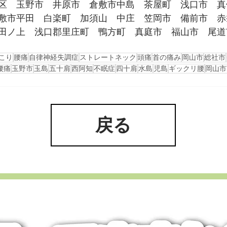
区　玉野市　井原市　倉敷市中島　茶屋町　浅口市　真
敷市平田　白楽町　加須山　中庄　笠岡市　備前市　赤
田ノ上　浅口郡里庄町　鴨方町　真庭市　福山市　尾道
こり
腰痛
自律神経失調症
ストレートネック
頭痛
首の痛み
岡山市
総社市
腰痛
玉野市
玉島
五十肩
西阿知
不眠症
四十肩
水島
児島
ギックリ腰
岡山市
戻る