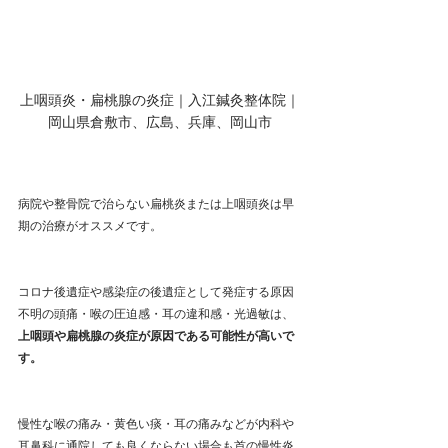
上咽頭炎・扁桃腺の炎症｜入江鍼灸整体院｜
岡山県倉敷市、広島、兵庫、岡山市
病院や整骨院で治らない扁桃炎または上咽頭炎は早
期の治療がオススメです。
コロナ後遺症や感染症の後遺症として発症する原因
不明の頭痛・喉の圧迫感・耳の違和感・光過敏は、
上咽頭や扁桃腺の炎症が原因である可能性が高いで
す。
慢性な喉の痛み・黄色い痰・耳の痛みなどが内科や
耳鼻科に通院しても良くならない場合も首の慢性炎