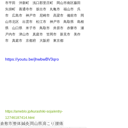
市平田　沖新町　浅口郡里庄町　岡山市南区藤田　
矢掛町　善通寺市　坂出市　丸亀市　福山市　呉
市　広島市　神戸市　尼崎市　高梁市　備前市　岡
山市北区　出雲市　松江市　神戸市　鳥取県　島根
県　山口県　米子市　鳥取市　井原市　赤磐市　瀬
戸内市　津山市　真庭市　笠岡市　新見市　美作
市　真庭市　京都府　大阪府　東京都
https://youtu.be/jhwbwBV3qro
https://ameblo.jp/kurashiki-soja/entry-
12746187414.html
倉敷市
整体
鍼灸
岡山県
肩こり
腰痛