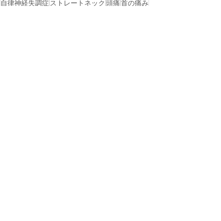
自律神経失調症
ストレートネック
頭痛
首の痛み
岡山市
総社市
美容鍼
浅口市
自律神経
ぎっくり腰
慢性腰痛
玉野市
玉島
五十肩
西阿知
不眠症
四十肩
水島
児島
ギックリ腰
扁桃炎
扁桃腺
上咽頭炎
上咽頭
戻る