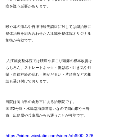
症を疑う必要があります。
喉や耳の痛みや自律神経失調症に対しては鍼治療に
整体治療を組み合わせた入江鍼灸整体院オリジナル
施術が有効です。
 入江鍼灸整体院では腰痛や肩こり頭痛の根本改善は
もちろん、ストレートネック・倦怠感・吐き気や月
賦・自律神経の乱れ・胸がだるい・片頭痛などの相
談も受け付けております。
当院は岡山県の倉敷市にある治療院です。
国道2号線・水島臨海鉄道沿いなので岡山市や玉野
市、広島県や兵庫県からも通うことが可能です。
https://video.wixstatic.com/video/ab6f00_326