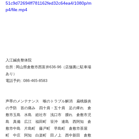
51c9d72694ff781162fed32c64ea4/1080p/m
p4/file.mp4
入江鍼灸整体院
住所 : 岡山県倉敷市西富井636-96（店舗裏に駐車場
あり）
電話予約 : 086-465-8583
声帯のメンテナンス　喉のトラブル解消　扁桃腺炎
の予防　首の痛み　四十肩・五十肩　足の痺れ　倉
敷市玉島　水島　総社市　浅口市　腫れ　倉敷市児
島　真備　広江　福田町　笹沖　連島　西阿知　倉
敷市中島　片島町　藤戸町　早島町　倉敷市茶屋
町　中庄　阿知　白楽町　田ノ上　西中新田　倉敷