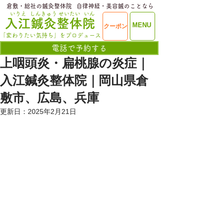
​倉敷・総社の鍼灸整体院
​自律神経・美容鍼のことなら
いりえ
しんきゅう
せいたい
いん
​入江鍼灸整体院
ME
MENU
クーポン
NU
「変わりたい気持ち」をプロデュース
電話で予約する
上咽頭炎・扁桃腺の炎症｜
入江鍼灸整体院｜岡山県倉
敷市、広島、兵庫
更新日：
2025年2月21日