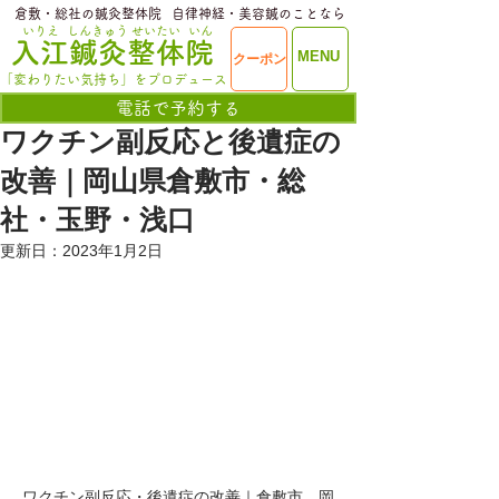
​倉敷・総社の鍼灸整体院
​自律神経・美容鍼のことなら
いりえ
しんきゅう
せいたい
いん
​入江鍼灸整体院
ME
MENU
クーポン
NU
「変わりたい気持ち」をプロデュース
電話で予約する
ワクチン副反応と後遺症の
改善｜岡山県倉敷市・総
社・玉野・浅口
更新日：
2023年1月2日
ワクチン副反応・後遺症の改善｜倉敷市、岡