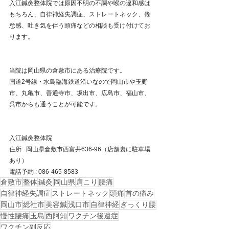
入江鍼灸整体院では原因不明の不調や喉の違和感は
もちろん、自律神経失調症、ストレートネック、倦
怠感、吐き気を伴う頭痛などの相談も受け付けてお
ります。
当院は岡山県の倉敷市にある治療院です。
国道2号線・水島臨海鉄道沿いなので岡山市や玉野
市、丸亀市、善通寺市、坂出市、広島市、福山市、
呉市からも通うことが可能です。
入江鍼灸整体院
住所 : 岡山県倉敷市西富井636-96（店舗裏に駐車場
あり）
電話予約 : 086-465-8583
倉敷市
整体
鍼灸
岡山県
肩こり
腰痛
自律神経失調症
ストレートネック
頭痛
首の痛み
岡山市
総社市
美容鍼
浅口市
自律神経
ぎっくり腰
慢性腰痛
玉島
西阿知
ワクチン後遺症
ワクチン副反応