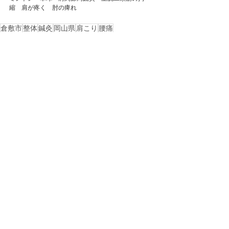
縮　肩が疼く　肘の痺れ
倉敷市
整体
鍼灸
岡山県
肩こり
腰痛
自律神経失調症
ストレートネック
頭痛
首の痛み
岡山市
総社市
美容鍼
浅口市
自律神経
ぎっくり腰
慢性腰痛
玉野市
玉島
五十肩
西阿知
不眠症
四十肩
ギックリ腰
岡山市南区
ゴルフ肘
テニス肘
肘の痛み
野球肘
肘関節痛
戻る