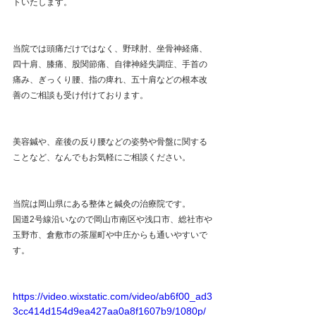
トいたします。
当院では頭痛だけではなく、野球肘、坐骨神経痛、
四十肩、膝痛、股関節痛、自律神経失調症、手首の
痛み、ぎっくり腰、指の痺れ、五十肩などの根本改
善のご相談も受け付けております。
美容鍼や、産後の反り腰などの姿勢や骨盤に関する
ことなど、なんでもお気軽にご相談ください。
当院は岡山県にある整体と鍼灸の治療院です。
国道2号線沿いなので岡山市南区や浅口市、総社市や
玉野市、倉敷市の茶屋町や中庄からも通いやすいで
す。 
https://video.wixstatic.com/video/ab6f00_ad3
3cc414d154d9ea427aa0a8f1607b9/1080p/