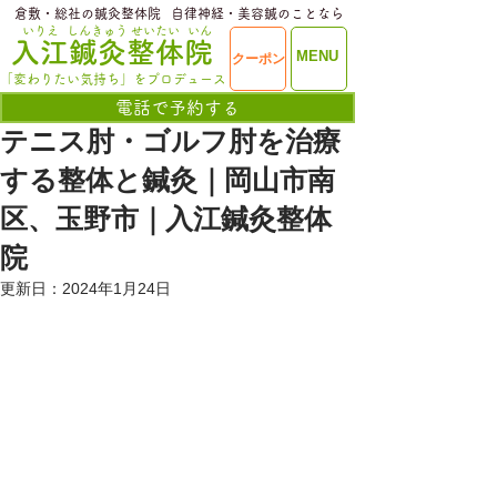
​倉敷・総社の鍼灸整体院
​自律神経・美容鍼のことなら
いりえ
しんきゅう
せいたい
いん
​入江鍼灸整体院
ME
MENU
クーポン
NU
「変わりたい気持ち」をプロデュース
電話で予約する
テニス肘・ゴルフ肘を治療
する整体と鍼灸｜岡山市南
区、玉野市｜入江鍼灸整体
院
更新日：
2024年1月24日