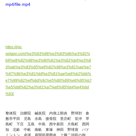
mp4/file.mp4
https://irie-
seitaiin.com/%e3%83%86%e3%83%8b%e3%82%
b9%e8%82%98%e3%80%81%e3%82%b4%e3%8
3%ab%e3%83%95%e8%82%98%e3%81%ae%e7
%97%9b%e3%81%bf%e3%81%ae%e6%b2%bb%
e7%99%82%ef%bd%9c%e5%80%89%e6%95%b7
%e5%b8%82%e3%81%a7%e6%95%b4%e4%bd
%93/
整体院　治療院　鍼灸院　内側上顆炎　野球肘　倉
敷市平田　児島　水島　接骨院　里庄町　笹沖　早
島町　下庄　玉島　中島　西中新田　片島町　西阿
知　北畝　中畝　南畝　東塚　神田　野球肩　バド
ミントン　卓球　肩関節周囲炎　上腕二頭筋の拘