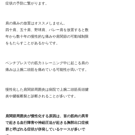
症状の予防に繋がります。
肩の痛みの放置はオススメしません。
四十肩、五十肩、野球肩、バレー肩を放置すると数
年から数十年の慢性的な痛みや肩関節の可動域制限
をもたらすことがあるからです。
ベンチプレスでの筋力トレーニング中に起こる肩の
痛みは上腕二頭筋を痛めている可能性が高いです。
慢性化した肩関節周囲炎は病院で上腕二頭筋長頭腱
炎や腱板断裂と診断されることが多いです。
肩関節周囲炎が慢性化する原因は、首の筋肉の異常
で起きる血行障害や神経圧迫が起きる胸郭出口症候
群と呼ばれる症状が併発しているケースが多いで