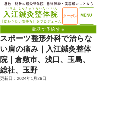
​倉敷・総社の鍼灸整体院
​自律神経・美容鍼のことなら
いりえ
しんきゅう
せいたい
いん
​入江鍼灸整体院
ME
MENU
クーポン
NU
「変わりたい気持ち」をプロデュース
電話で予約する
スポーツ整形外科で治らな
い肩の痛み｜入江鍼灸整体
院｜倉敷市、浅口、玉島、
総社、玉野
更新日：
2024年1月26日