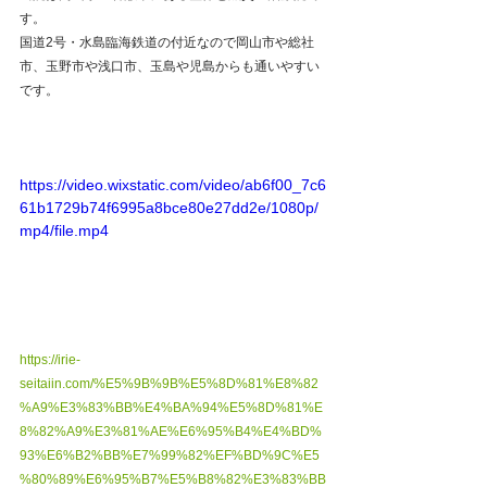
す。
国道2号・水島臨海鉄道の付近なので岡山市や総社
市、玉野市や浅口市、玉島や児島からも通いやすい
です。  
https://video.wixstatic.com/video/ab6f00_7c6
61b1729b74f6995a8bce80e27dd2e/1080p/
mp4/file.mp4
https://irie-
seitaiin.com/%E5%9B%9B%E5%8D%81%E8%82
%A9%E3%83%BB%E4%BA%94%E5%8D%81%E
8%82%A9%E3%81%AE%E6%95%B4%E4%BD%
93%E6%B2%BB%E7%99%82%EF%BD%9C%E5
%80%89%E6%95%B7%E5%B8%82%E3%83%BB