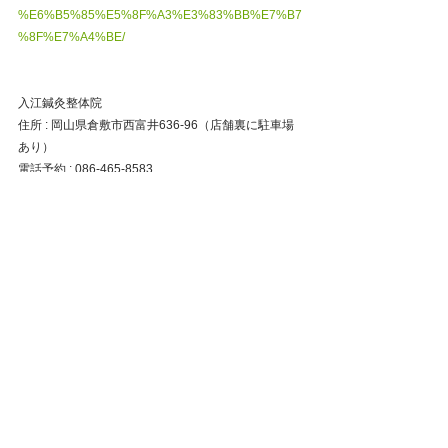
%E6%B5%85%E5%8F%A3%E3%83%BB%E7%B7
%8F%E7%A4%BE/
入江鍼灸整体院
住所 : 岡山県倉敷市西富井636-96（店舗裏に駐車場
あり）
電話予約 : 086-465-8583
倉敷市中島　福井　西阿知　水島　連島　茶屋町　
加須山　西中新田　鶴新田　紀念　神田　水島　片
島町　岡山市南区藤田　平田　倉敷中央　中庄　茶
屋町　早島町　笹沖　高梁市　新見市　備前市　瀬
戸内市　坂本　赤磐市　津山市　真庭市　広島市　
福山市　尾道市　呉市　坂出市　高松市　善通寺
市　丸亀市　神戸市　姫路市　尼崎市　出雲市　松
江市　米子市　鳥取市　美作市
倉敷市
整体
鍼灸
岡山県
肩こり
腰痛
自律神経失調症
ストレートネック
首の痛み
岡山市