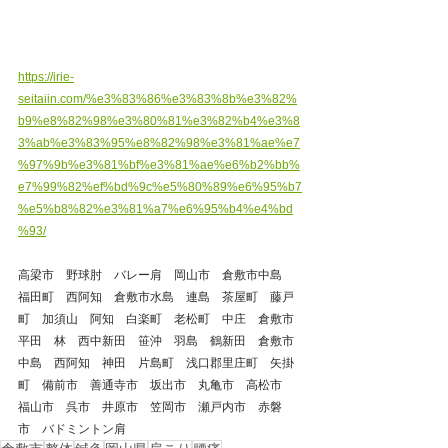
https://irie-
seitaiin.com/%e3%83%86%e3%83%8b%e3%82%
b9%e8%82%98%e3%80%81%e3%82%b4%e3%8
3%ab%e3%83%95%e8%82%98%e3%81%ae%e7
%97%9b%e3%81%bf%e3%81%ae%e6%b2%bb%
e7%99%82%ef%bd%9c%e5%80%89%e6%95%b7
%e5%b8%82%e3%81%a7%e6%95%b4%e4%bd
%93/
高梁市　野球肘　バレー肩　岡山市　倉敷市中島　
福田町　西阿知　倉敷市水島　連島　茶屋町　藤戸
町　加須山　阿知　白楽町　老松町　中庄　倉敷市
平田　林　西中新田　笹沖　羽島　鶴新田　倉敷市
中島　西阿知　神田　片島町　浅口郡里庄町　矢掛
町　備前市　善通寺市　坂出市　丸亀市　高松市　
福山市　呉市　井原市　笠岡市　瀬戸内市　赤磐
市　バドミントン肩