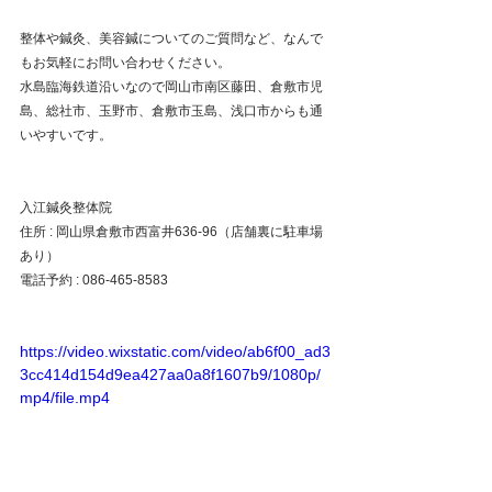
整体や鍼灸、美容鍼についてのご質問など、なんで
もお気軽にお問い合わせください。
水島臨海鉄道沿いなので岡山市南区藤田、倉敷市児
島、総社市、玉野市、倉敷市玉島、浅口市からも通
いやすいです。
入江鍼灸整体院
住所 : 岡山県倉敷市西富井636-96（店舗裏に駐車場
あり）
電話予約 : 086-465-8583
https://video.wixstatic.com/video/ab6f00_ad3
3cc414d154d9ea427aa0a8f1607b9/1080p/
mp4/file.mp4