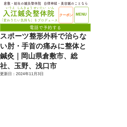
​倉敷・総社の鍼灸整体院
​自律神経・美容鍼のことなら
いりえ
しんきゅう
せいたい
いん
​入江鍼灸整体院
ME
MENU
クーポン
NU
「変わりたい気持ち」をプロデュース
電話で予約する
スポーツ整形外科で治らな
い肘・手首の痛みに整体と
鍼灸｜岡山県倉敷市、総
社、玉野、浅口市
更新日：
2024年11月3日