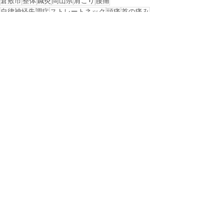
倉敷市
整体
鍼灸
岡山県
肩こり
腰痛
自律神経失調症
ストレートネック
頭痛
首の痛み
岡山市
総社市
美容鍼
浅口市
自律神経
ぎっくり腰
慢性腰痛
玉野市
五十肩
西阿知
不眠症
四十肩
ギックリ腰
片頭痛
ゴルフ肘
野球肩
テニス肘
バレー肩
肘の痛み
野球肘
戻る