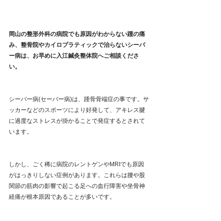
岡山の整形外科の病院でも原因がわからない踵の痛
み、整骨院やカイロプラティックで治らないシーバ
ー病は、お早めに入江鍼灸整体院へご相談くださ
い。
シーバー病(セーバー病)は、踵骨骨端症の事です。サ
ッカーなどのスポーツにより好発して、アキレス腱
に過度なストレスが掛かることで発症するとされて
います。
しかし、ごく稀に病院のレントゲンやMRIでも原因
がはっきりしない症例があります。これらは腰や股
関節の筋肉の影響で起こる足への血行障害や坐骨神
経痛が根本原因であることが多いです。