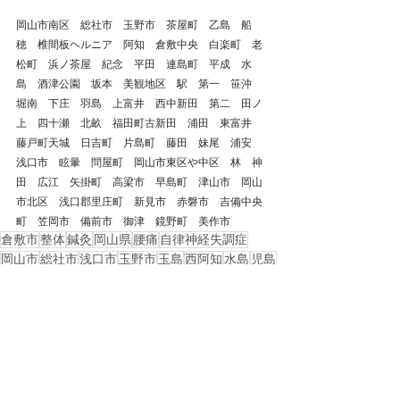
岡山市南区　総社市　玉野市　茶屋町　乙島　船
穂　椎間板ヘルニア　阿知　倉敷中央　白楽町　老
松町　浜ノ茶屋　紀念　平田　連島町　平成　水
島　酒津公園　坂本　美観地区　駅　第一　笹沖　
堀南　下庄　羽島　上富井　西中新田　第二　田ノ
上　四十瀬　北畝　福田町古新田　浦田　東富井　
藤戸町天城　日吉町　片島町　藤田　妹尾　浦安　
浅口市　眩暈　問屋町　岡山市東区や中区　林　神
田　広江　矢掛町　高梁市　早島町　津山市　岡山
市北区　浅口郡里庄町　新見市　赤磐市　吉備中央
町　笠岡市　備前市　御津　鏡野町　美作市
倉敷市
整体
鍼灸
岡山県
腰痛
自律神経失調症
岡山市
総社市
浅口市
玉野市
玉島
西阿知
水島
児島
足の痛み
足底筋膜炎
踵の痛み
シーバー病
戻る