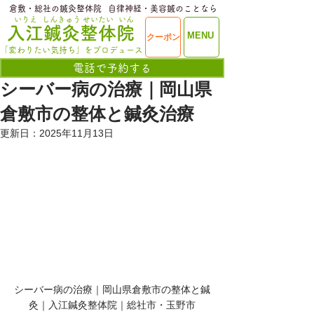
​倉敷・総社の鍼灸整体院
​自律神経・美容鍼のことなら
いりえ
しんきゅう
せいたい
いん
​入江鍼灸整体院
ME
MENU
クーポン
NU
「変わりたい気持ち」をプロデュース
電話で予約する
シーバー病の治療｜岡山県
倉敷市の整体と鍼灸治療
更新日：
2025年11月13日
シーバー病の治療｜岡山県倉敷市の整体と鍼
灸｜入江鍼灸整体院｜総社市・玉野市