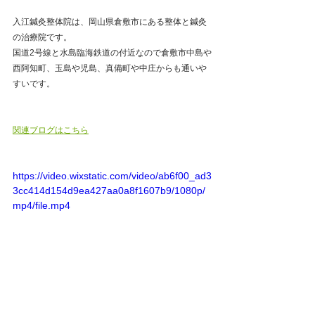
入江鍼灸整体院は、岡山県倉敷市にある整体と鍼灸
の治療院です。
国道2号線と水島臨海鉄道の付近なので倉敷市中島や
西阿知町、玉島や児島、真備町や中庄からも通いや
すいです。
関連ブログはこちら
https://video.wixstatic.com/video/ab6f00_ad3
3cc414d154d9ea427aa0a8f1607b9/1080p/
mp4/file.mp4