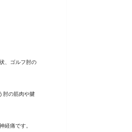
状、ゴルフ肘の
う肘の筋肉や腱
神経痛です。