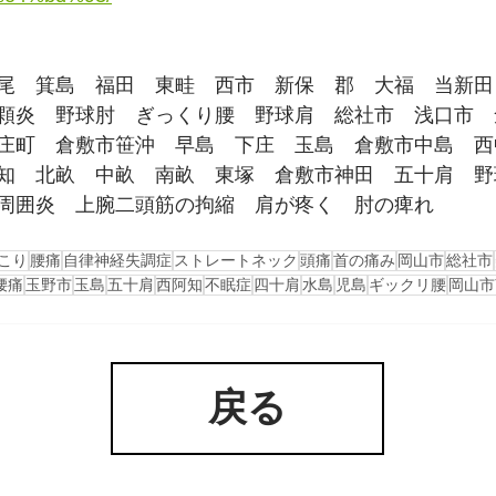
尾　箕島　福田　東畦　西市　新保　郡　大福　当新田
顆炎　野球肘　ぎっくり腰　野球肩　総社市　浅口市　
庄町　倉敷市笹沖　早島　下庄　玉島　倉敷市中島　西
知　北畝　中畝　南畝　東塚　倉敷市神田　五十肩　野
周囲炎　上腕二頭筋の拘縮　肩が疼く　肘の痺れ
こり
腰痛
自律神経失調症
ストレートネック
頭痛
首の痛み
岡山市
総社市
腰痛
玉野市
玉島
五十肩
西阿知
不眠症
四十肩
水島
児島
ギックリ腰
岡山市
戻る