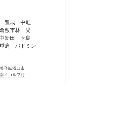
　豊成　中畦　
倉敷市林　児
中新田　玉島　
球肩　バドミン
美容鍼
浅口市
南区
ゴルフ肘