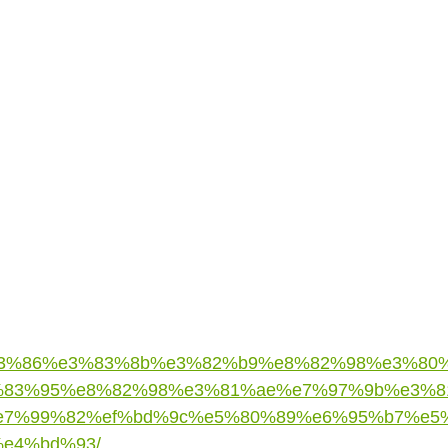
e3%83%86%e3%83%8b%e3%82%b9%e8%82%98%e3%8
%83%95%e8%82%98%e3%81%ae%e7%97%9b%e3%8
e7%99%82%ef%bd%9c%e5%80%89%e6%95%b7%e5
e4%bd%93/