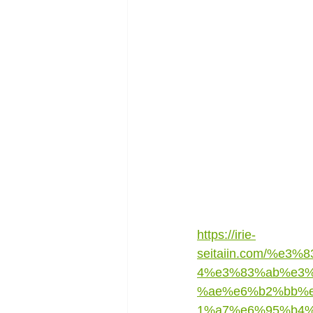
https://irie-
seitaiin.com/%
4%e3%83%ab%e3
%ae%e6%b2%bb%
1%a7%e6%95%b4%