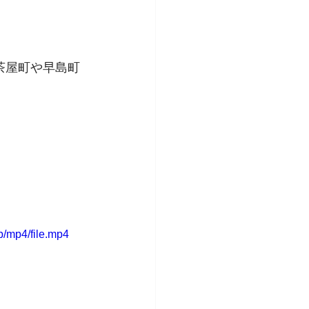
茶屋町や早島町
/mp4/file.mp4