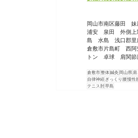
岡山市南区藤田　妹
浦安　泉田　外側上
島　水島　浅口郡里
倉敷市片島町　西阿
トン　卓球　肩関節
倉敷市
整体
鍼灸
岡山県
肩
自律神経
ぎっくり腰
慢性
テニス肘
早島