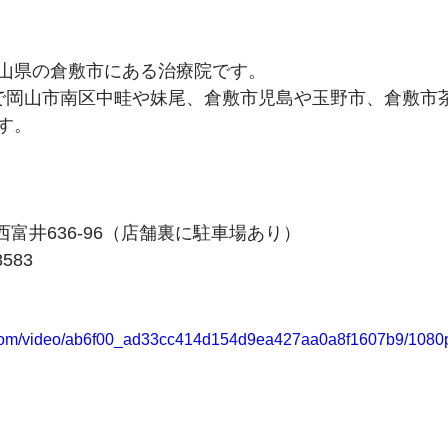
山県の倉敷市にある治療院です。
で岡山市南区中畦や妹尾、倉敷市児島や玉野市、倉敷市
す。
西富井636-96（店舗裏に駐車場あり）
8583
ic.com/video/ab6f00_ad33cc414d154d9ea427aa0a8f1607b9/1080p