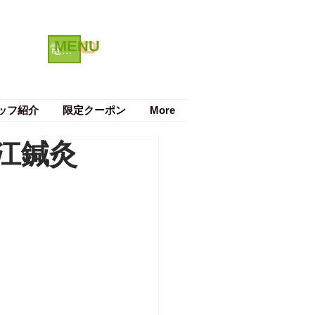
MENU
クーポン
電話で予約する
ッフ紹介
限定クーポン
More
江鍼灸