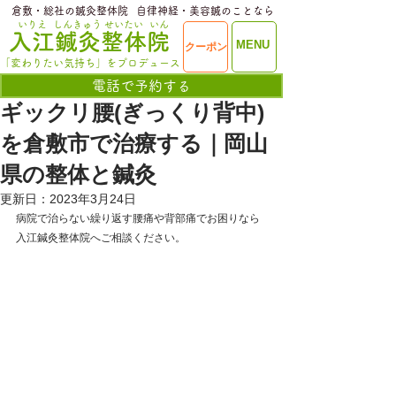
​倉敷・総社の鍼灸整体院
​自律神経・美容鍼のことなら
いりえ
しんきゅう
せいたい
いん
​入江鍼灸整体院
ME
MENU
クーポン
NU
「変わりたい気持ち」をプロデュース
電話で予約する
ギックリ腰(ぎっくり背中)
を倉敷市で治療する｜岡山
県の整体と鍼灸
更新日：
2023年3月24日
病院で治らない繰り返す腰痛や背部痛でお困りなら
入江鍼灸整体院へご相談ください。