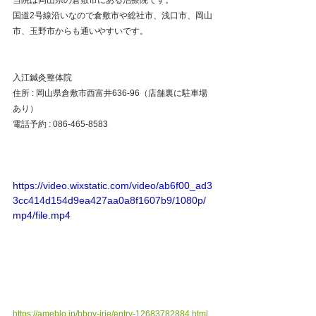
国道2号線沿いなので倉敷市や総社市、浅口市、岡山
市、玉野市からも通いやすいです。
入江鍼灸整体院
住所 : 岡山県倉敷市西富井636-96（店舗裏に駐車場
あり）
電話予約 : 086-465-8583
https://video.wixstatic.com/video/ab6f00_ad3
3cc414d154d9ea427aa0a8f1607b9/1080p/
mp4/file.mp4
https://ameblo.jp/bboy-irie/entry-12683782884.html