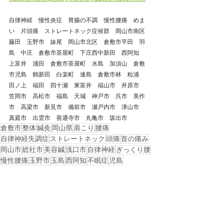
自律神経　慢性炎症　胃腸の不調　慢性腰痛　めま
い　片頭痛　ストレートネック症候群　岡山市南区
藤田　玉野市　妹尾　岡山市北区　倉敷市平田　羽
島　中庄　倉敷市茶屋町　下庄西中新田　西阿知　
上富井　浦田　倉敷市茶屋町　水島　加須山　倉敷
市児島　鶴新田　白楽町　連島　倉敷市林　粒浦　
田ノ上　福田　四十瀬　東富井　福山市　井原市　
笠岡市　高松市　福島　天城　神戸市　呉市　美作
市　高梁市　新見市　備前市　瀬戸内市　津山市　
真庭市　出雲市　善通寺市　丸亀市　坂出市
倉敷市
整体
鍼灸
岡山県
肩こり
腰痛
自律神経失調症
ストレートネック
頭痛
首の痛み
岡山市
総社市
美容鍼
浅口市
自律神経
ぎっくり腰
慢性腰痛
玉野市
玉島
西阿知
不眠症
児島
ギックリ腰
坐骨神経痛
倉敷市中島
井原市
連島
背中の痛み
ギックリ背中
ぎっくり背中
戻る